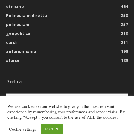
etnismo
464
Polinesia in diretta
258
polinesiani
257
geopolitica
213
curdi
211
autonomismo
199
storia
189
Archivi
Archivi
We use cookies on our website to give you the most relevant
experience by remembering your preferences and repeat visits. By
clicking “Accept”, you consent to the use of ALL the cookies.
© 2026 All rights reserved - Etnie -
Cookie settings
ACCEPT