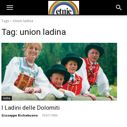
Tags
Union ladina
Tag:
union ladina
italia
I Ladini delle Dolomiti
Giuseppe Richebuono
-
19/01/1986