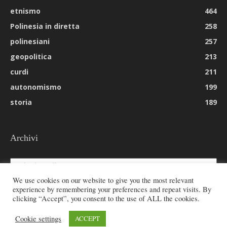
etnismo
464
Polinesia in diretta
258
polinesiani
257
geopolitica
213
curdi
211
autonomismo
199
storia
189
Archivi
Archivi
We use cookies on our website to give you the most relevant
experience by remembering your preferences and repeat visits. By
clicking “Accept”, you consent to the use of ALL the cookies.
© 2026 All rights reserved - Etnie -
Cookie settings
ACCEPT