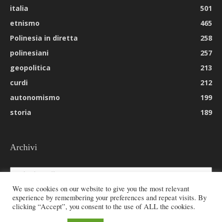
italia
501
etnismo
465
Polinesia in diretta
258
polinesiani
257
geopolitica
213
curdi
212
autonomismo
199
storia
189
Archivi
Archivi
We use cookies on our website to give you the most relevant
experience by remembering your preferences and repeat visits. By
clicking “Accept”, you consent to the use of ALL the cookies.