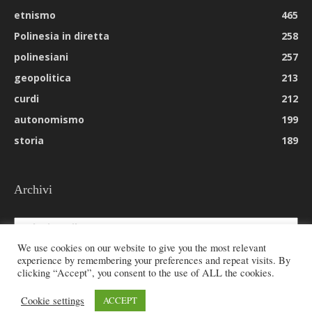
etnismo
465
Polinesia in diretta
258
polinesiani
257
geopolitica
213
curdi
212
autonomismo
199
storia
189
Archivi
Archivi
We use cookies on our website to give you the most relevant
experience by remembering your preferences and repeat visits. By
clicking “Accept”, you consent to the use of ALL the cookies.
© 2026 All rights reserved - Etnie -
Cookie settings
ACCEPT