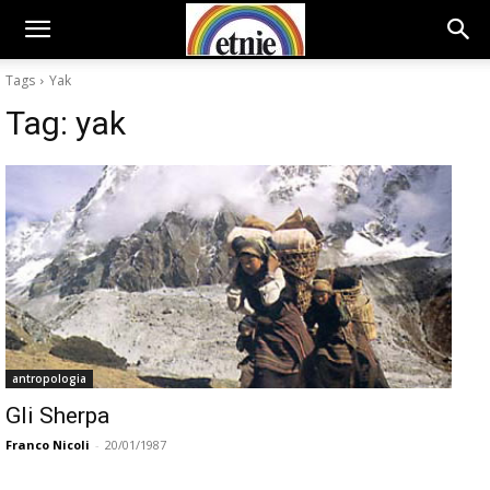
Tags
Yak
Tag:
yak
antropologia
Gli Sherpa
Franco Nicoli
-
20/01/1987