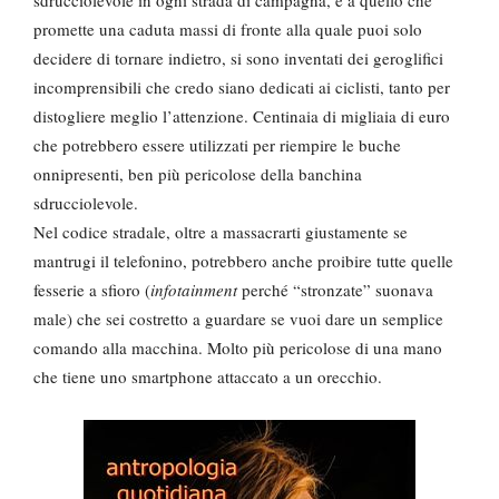
sdrucciolevole in ogni strada di campagna, e a quello che
promette una caduta massi di fronte alla quale puoi solo
decidere di tornare indietro, si sono inventati dei geroglifici
incomprensibili che credo siano dedicati ai ciclisti, tanto per
distogliere meglio l’attenzione. Centinaia di migliaia di euro
che potrebbero essere utilizzati per riempire le buche
onnipresenti, ben più pericolose della banchina
sdrucciolevole.
Nel codice stradale, oltre a massacrarti giustamente se
mantrugi il telefonino, potrebbero anche proibire tutte quelle
fesserie a sfioro (
infotainment
perché “stronzate” suonava
male) che sei costretto a guardare se vuoi dare un semplice
comando alla macchina. Molto più pericolose di una mano
che tiene uno smartphone attaccato a un orecchio.