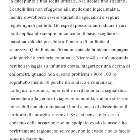
in quel punto è una scelta ufficiale, o la decide uno stradino?
I cartelli fissi non sfuggono alla medesima logica malata,
mentre dovrebbero essere studiati da specialisti e seguire
regole uguali per tutti. Gli esperti possono individuare i vari
tratti applicando sempre un concetto di base: scegliere la
massima velocità possibile all’interno di un limite di
sicurezza. Quindi niente 50 su una statale in piena campagna
solo perché è territorio comunale. Niente 40 su un’autostrada
perché si viaggia su un’unica corsia, magari per una decina di
chilometri, quando non ci sono problemi a 90 o 100 (e
soprattutto niente 30 perché un sindaco è comunista).
La logica, insomma, imporrebbe di rifare tutta la segnaletica,
permettere alla gente di viaggiare tranquilla, e allora sì essere
inflessibili con chi oltrepassa i limiti a costo di disseminare il
territorio di autovelox nascosti. Se ci si pensa, è lo stesso
concetto della tassazione: se mi spolpi io evado le tasse e ho
perfettamente ragione; se sei equo, non le evado e se lo faccio
sono un farabutto.