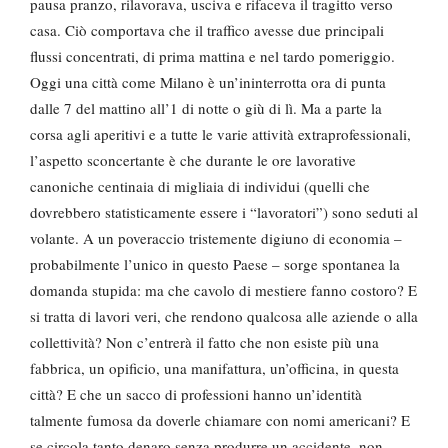
pausa pranzo, rilavorava, usciva e rifaceva il tragitto verso
casa. Ciò comportava che il traffico avesse due principali
flussi concentrati, di prima mattina e nel tardo pomeriggio.
Oggi una città come Milano è un’ininterrotta ora di punta
dalle 7 del mattino all’1 di notte o giù di lì. Ma a parte la
corsa agli aperitivi e a tutte le varie attività extraprofessionali,
l’aspetto sconcertante è che durante le ore lavorative
canoniche centinaia di migliaia di individui (quelli che
dovrebbero statisticamente essere i “lavoratori”) sono seduti al
volante. A un poveraccio tristemente digiuno di economia –
probabilmente l’unico in questo Paese – sorge spontanea la
domanda stupida: ma che cavolo di mestiere fanno costoro? E
si tratta di lavori veri, che rendono qualcosa alle aziende o alla
collettività? Non c’entrerà il fatto che non esiste più una
fabbrica, un opificio, una manifattura, un’officina, in questa
città? E che un sacco di professioni hanno un’identità
talmente fumosa da doverle chiamare con nomi americani? E
se circola tanto denaro senza produrre un accidente, non