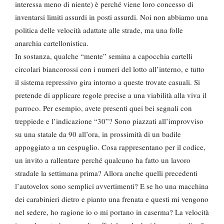
interessa meno di niente) è perché viene loro concesso di
inventarsi limiti assurdi in posti assurdi. Noi non abbiamo una
politica delle velocità adattate alle strade, ma una folle
anarchia cartellonistica.
In sostanza, qualche “mente” semina a capocchia cartelli
circolari biancorossi con i numeri del lotto all’interno, e tutto
il sistema repressivo gira intorno a queste trovate casuali. Si
pretende di applicare regole precise a una viabilità alla viva il
parroco. Per esempio, avete presenti quei bei segnali con
treppiede e l’indicazione “30”? Sono piazzati all’improvviso
su una statale da 90 all’ora, in prossimità di un badile
appoggiato a un cespuglio. Cosa rappresentano per il codice,
un invito a rallentare perché qualcuno ha fatto un lavoro
stradale la settimana prima? Allora anche quelli precedenti
l’autovelox sono semplici avvertimenti? E se ho una macchina
dei carabinieri dietro e pianto una frenata e questi mi vengono
nel sedere, ho ragione io o mi portano in caserma? La velocità