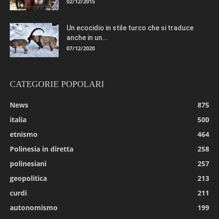
02/12/2015
Un ecocidio in stile turco che si traduce
anche in un...
07/12/2020
CATEGORIE POPOLARI
News
875
italia
500
etnismo
464
Polinesia in diretta
258
polinesiani
257
geopolitica
213
curdi
211
autonomismo
199