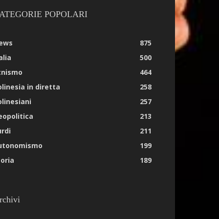
ATEGORIE POPOLARI
ews
875
alia
500
tnismo
464
linesia in diretta
258
olinesiani
257
eopolitica
213
urdi
211
utonomismo
199
toria
189
rchivi