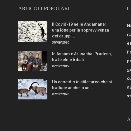
ARTICOLI POPOLARI
C
Il Covid-19 nelle Andamane:
N
una lotta per la sopravvivenza
it
dei gruppi...
30/09/2020
e
Po
In Assam e Arunachal Pradesh,
tra le etnie tribali
p
02/12/2015
g
c
Un ecocidio in stile turco che si
a
traduce anche in un...
07/12/2020
s
A