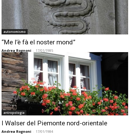
autonomismo
“Me l’è fà el noster mond”
Andrea Rognoni
-
17/01/1985
antropologia
I Walser del Piemonte nord-orientale
Andrea Rognoni
-
17/01/1984