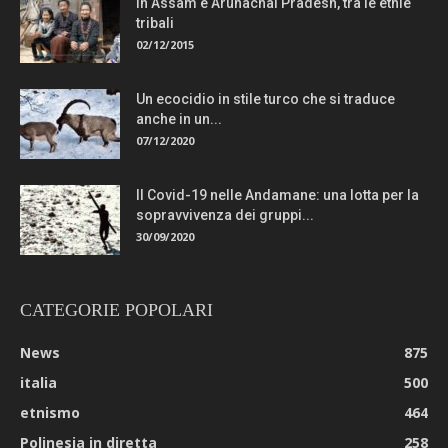
In Assam e Arunachal Pradesh, tra le etnie
tribali
02/12/2015
Un ecocidio in stile turco che si traduce
anche in un...
07/12/2020
Il Covid-19 nelle Andamane: una lotta per la
sopravvivenza dei gruppi...
30/09/2020
CATEGORIE POPOLARI
News
875
italia
500
etnismo
464
Polinesia in diretta
258