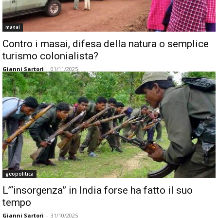
masai
Contro i masai, difesa della natura o semplice
turismo colonialista?
Gianni Sartori
-
01/11/2025
geopolitica
L’“insorgenza” in India forse ha fatto il suo
tempo
Gianni Sartori
-
31/10/2025