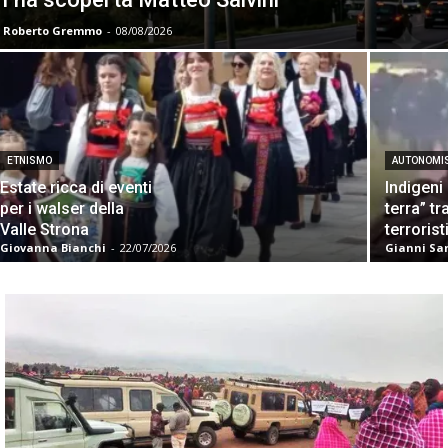
Roberto Gremmo
-
08/08/2026
ETNISMO
AUTONOMI
Estate ricca di eventi
Indigeni
per i walser della
terra” tr
Valle Strona
terrorist
Giovanna Bianchi
-
22/07/2026
Gianni Sar