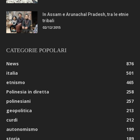
In Assam e Arunachal Pradesh, tra le etnie
tribali
02/12/2015
CATEGORIE POPOLARI
News
876
italia
501
etnismo
465
Polinesia in diretta
258
polinesiani
257
geopolitica
213
curdi
212
autonomismo
199
storia
189