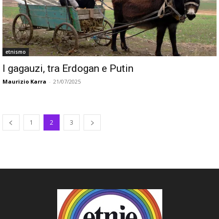
etnismo
I gagauzi, tra Erdogan e Putin
Maurizio Karra
-
21/07/2025
1
2
3