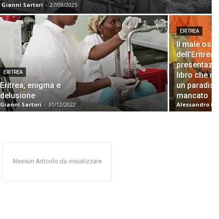
Gianni Sartori
-
27/09/2025
ERITREA
Il male osc
dell’Eritrea:
presentazio
ERITREA
libro che r
Eritrea, enigma e
un paradis
delusione
mancato
Gianni Sartori
-
31/12/2022
Alessandro Pe
Nessun Articolo da visualizzare