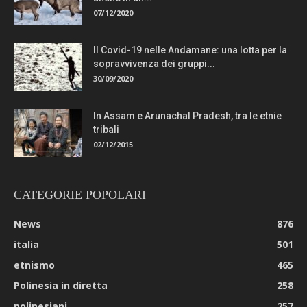
07/12/2020
Il Covid-19 nelle Andamane: una lotta per la
sopravvivenza dei gruppi...
30/09/2020
In Assam e Arunachal Pradesh, tra le etnie
tribali
02/12/2015
CATEGORIE POPOLARI
News
876
italia
501
etnismo
465
Polinesia in diretta
258
polinesiani
257