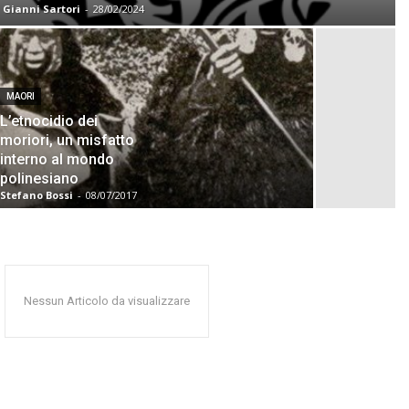
Gianni Sartori
-
28/02/2024
MAORI
L’etnocidio dei
moriori, un misfatto
interno al mondo
polinesiano
Stefano Bossi
-
08/07/2017
Nessun Articolo da visualizzare