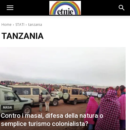
Home
STATI
tanzania
TANZANIA
MASAI
Contro i masai, difesa della natura o
semplice turismo colonialista?