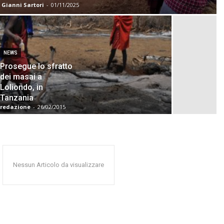
Gianni Sartori
-
01/11/2025
NEWS
Prosegue lo sfratto
dei masai a
Loliondo, in
Tanzania
redazione
-
26/02/2015
Nessun Articolo da visualizzare