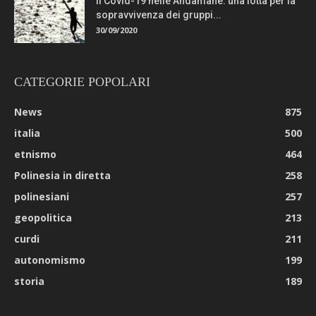
Il Covid-19 nelle Andamane: una lotta per la
sopravvivenza dei gruppi...
30/09/2020
CATEGORIE POPOLARI
News
875
italia
500
etnismo
464
Polinesia in diretta
258
polinesiani
257
geopolitica
213
curdi
211
autonomismo
199
storia
189