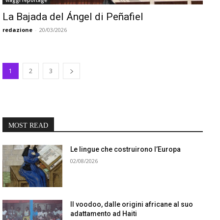
viaggi reportage
La Bajada del Ángel di Peñafiel
redazione
-
20/03/2026
1
2
3
MOST READ
Le lingue che costruirono l’Europa
02/08/2026
Il voodoo, dalle origini africane al suo
adattamento ad Haiti