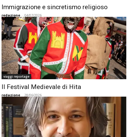
Immigrazione e sincretismo religioso
redazione
-
04/07/2026
viaggi reportage
Il Festival Medievale di Hita
redazione
-
28/06/2026