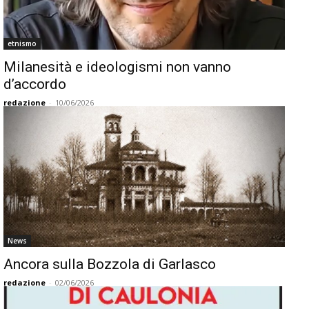
etnismo
Milanesità e ideologismi non vanno
d’accordo
redazione
-
10/06/2026
News
Ancora sulla Bozzola di Garlasco
redazione
-
02/06/2026