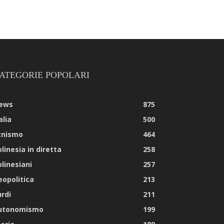
ATEGORIE POPOLARI
ews
875
alia
500
tnismo
464
linesia in diretta
258
olinesiani
257
eopolitica
213
urdi
211
utonomismo
199