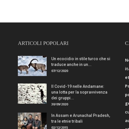
ARTICOLI POPOLARI
C
Un ecocidio in stile turco che si
N
traduce anche in un...
it
07/12/2020
e
Po
Il Covid-19 nelle Andamane:
una lotta per la sopravvivenza
p
dei gruppi...
g
30/09/2020
c
In Assam e Arunachal Pradesh,
a
tra le etnie tribali
02/12/2015