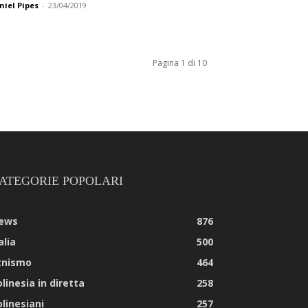
niel Pipes
-
23/04/2019
Pagina 1 di 10
ATEGORIE POPOLARI
ews
876
alia
500
tnismo
464
linesia in diretta
258
olinesiani
257