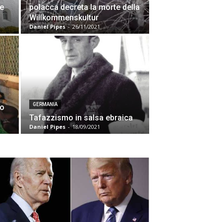
e
polacca decreta la morte della
o
Willkommenskultur
Daniel Pipes
-
26/11/2021
GERMANIA
no
Tafazzismo in salsa ebraica
Daniel Pipes
-
18/09/2021