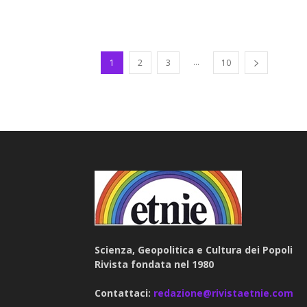
...
1
2
3
10
Scienza, Geopolitica e Cultura dei Popoli
Rivista fondata nel 1980
Contattaci:
redazione@rivistaetnie.com