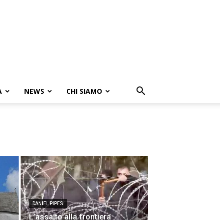
A
NEWS
CHI SIAMO
DANIEL PIPES
L’assalto alla frontiera