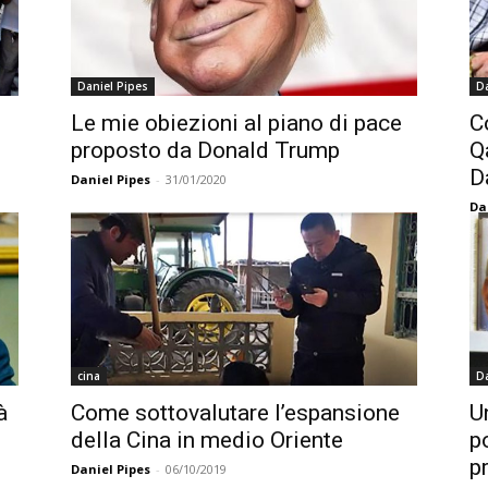
Daniel Pipes
Da
Le mie obiezioni al piano di pace
C
proposto da Donald Trump
Q
D
Daniel Pipes
-
31/01/2020
Da
cina
Da
à
Come sottovalutare l’espansione
U
della Cina in medio Oriente
p
p
Daniel Pipes
-
06/10/2019