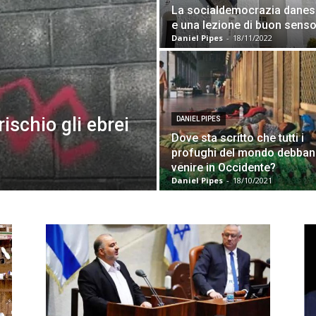
La socialdemocrazia danes
e una lezione di buon sens
Daniel Pipes
-
18/11/2022
ischio gli ebrei
DANIEL PIPES
Dove sta scritto che tutti i
profughi del mondo debba
venire in Occidente?
Daniel Pipes
-
18/10/2021