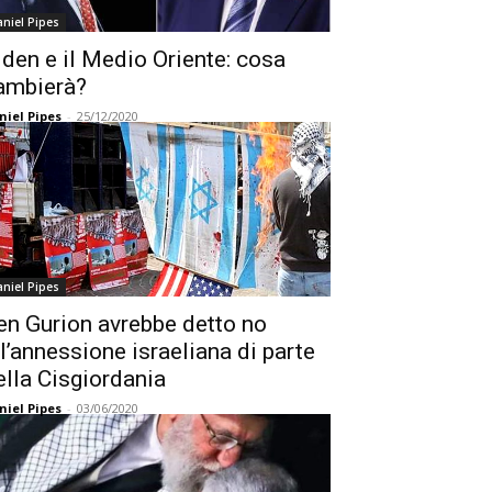
niel Pipes
iden e il Medio Oriente: cosa
ambierà?
niel Pipes
-
25/12/2020
niel Pipes
en Gurion avrebbe detto no
ll’annessione israeliana di parte
ella Cisgiordania
niel Pipes
-
03/06/2020