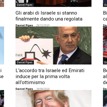
Daniel Pipes
Da
Gli arabi di Israele si stanno
B
finalmente dando una regolata
c
Daniel Pipes
-
28/12/2020
Da
Daniel Pipes
Da
i
L’accordo tra Israele ed Emirati
B
se
induce per la prima volta
a
all’ottimismo
d
Daniel Pipes
-
18/08/2020
Da