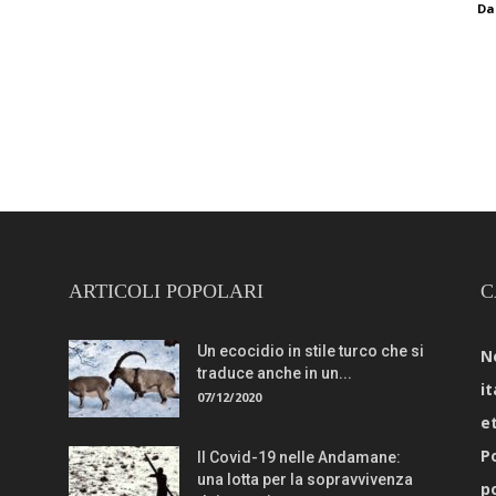
Da
ARTICOLI POPOLARI
C
Un ecocidio in stile turco che si
N
traduce anche in un...
it
07/12/2020
e
Po
Il Covid-19 nelle Andamane:
una lotta per la sopravvivenza
p