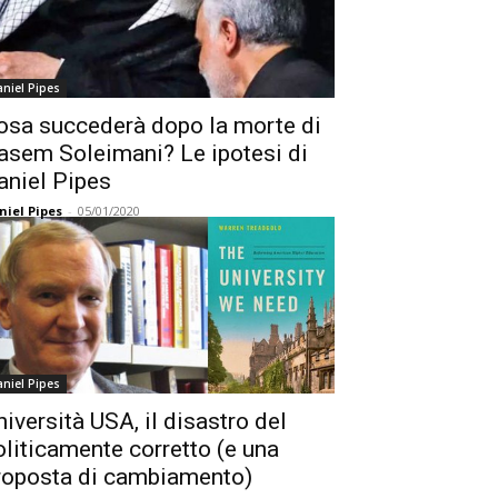
niel Pipes
osa succederà dopo la morte di
asem Soleimani? Le ipotesi di
aniel Pipes
niel Pipes
-
05/01/2020
niel Pipes
niversità USA, il disastro del
oliticamente corretto (e una
roposta di cambiamento)