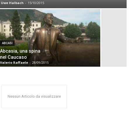
Uwe Halbach
-
15/10/2015
ABCASI
Abcasia, una spina
nel Caucaso
Valerio Raffaele
-
28/09/2015
Nessun Articolo da visualizzare