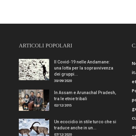
ARTICOLI POPOLARI
C
Il Covid-19 nelle Andamane:
N
una lotta per la sopravvivenza
it
dei gruppi...
30/09/2020
e
Po
In Assam e Arunachal Pradesh,
tra le etnie tribali
p
02/12/2015
g
c
Un ecocidio in stile turco che si
a
traduce anche in un...
07/12/2020