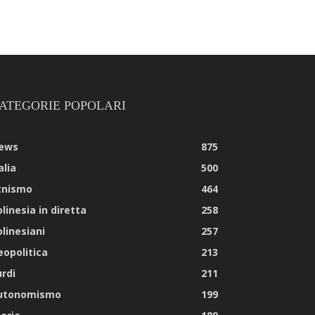
ATEGORIE POPOLARI
ews
875
alia
500
tnismo
464
linesia in diretta
258
olinesiani
257
eopolitica
213
urdi
211
utonomismo
199