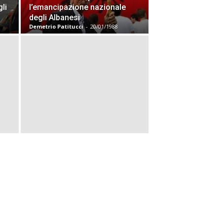
gli
l’emancipazione nazionale
degli Albanesi
Demetrio Patitucci
-
20/01/1988