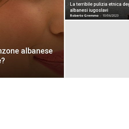
La terribile pulizia etnica de
albanesi iugoslavi
Roberto Gremmo
-
10/06/2023
nzone albanese
e?