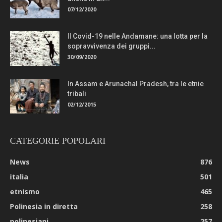
07/12/2020
Il Covid-19 nelle Andamane: una lotta per la
sopravvivenza dei gruppi...
30/09/2020
In Assam e Arunachal Pradesh, tra le etnie
tribali
02/12/2015
CATEGORIE POPOLARI
News
876
italia
501
etnismo
465
Polinesia in diretta
258
polinesiani
257