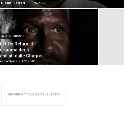
Gianni Sartori
-
10/10/2024
AUTONOMISMO
Let Us Return, il
dramma degli
esiliati dalle Chagos
redazione
-
12/12/2015
Nessun Articolo da visualizzare