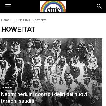
Home
GRUPPI ETNICI
howeitat
HOWEITAT
HOWEITAT
Neom: beduini contro i deliri dei nuovi
faraoni sauditi