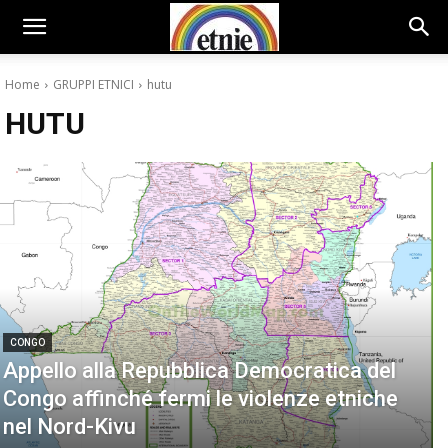
Home
GRUPPI ETNICI
hutu
HUTU
CONGO
Appello alla Repubblica Democratica del
Congo affinché fermi le violenze etniche
nel Nord-Kivu