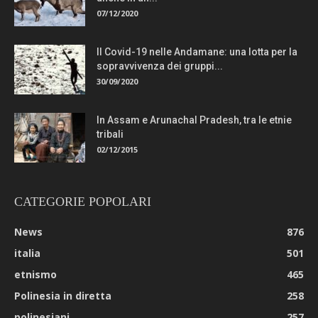
07/12/2020
Il Covid-19 nelle Andamane: una lotta per la
sopravvivenza dei gruppi...
30/09/2020
In Assam e Arunachal Pradesh, tra le etnie
tribali
02/12/2015
CATEGORIE POPOLARI
News
876
italia
501
etnismo
465
Polinesia in diretta
258
polinesiani
257