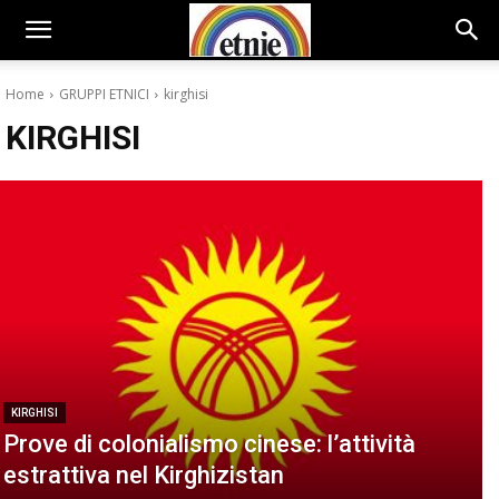
Home
GRUPPI ETNICI
kirghisi
KIRGHISI
KIRGHISI
Prove di colonialismo cinese: l’attività
estrattiva nel Kirghizistan