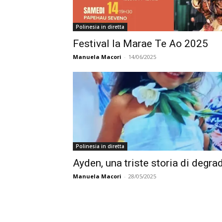
Polinesia in diretta
Festival Ia Marae Te Ao 2025
Manuela Macori
-
14/06/2025
Polinesia in diretta
Ayden, una triste storia di degra
Manuela Macori
-
28/05/2025