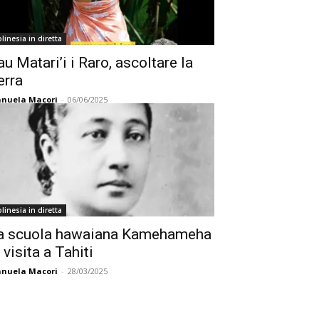
linesia in diretta
au Matari’i i Raro, ascoltare la
erra
nuela Macori
-
06/06/2025
linesia in diretta
a scuola hawaiana Kamehameha
 visita a Tahiti
nuela Macori
-
28/03/2025