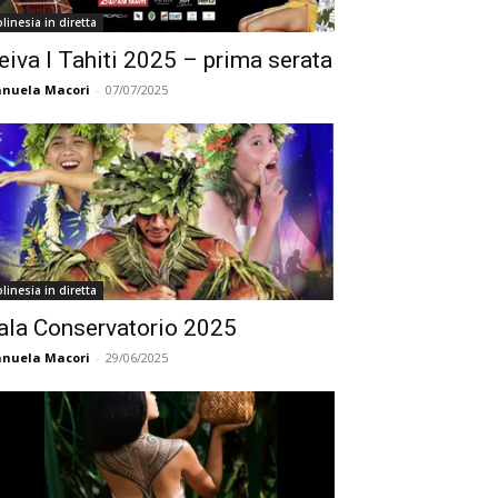
linesia in diretta
eiva I Tahiti 2025 – prima serata
nuela Macori
-
07/07/2025
linesia in diretta
ala Conservatorio 2025
nuela Macori
-
29/06/2025