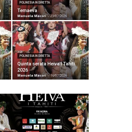
POLINESIA IN DIRETTA
u
Temaeva
Manuela Macori
-
23/07/2026
POLINESIA IN DIRETTA
Quinta serata Heiva I Tahiti
2026
Manuela Macori
-
16/07/2026