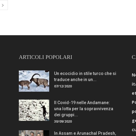
ARTICOLI POPOLARI
C
Un ecocidio in stile turco che si
N
traduce anche in un...
it
07/12/2020
e
Po
Il Covid-19 nelle Andamane:
una lotta per la sopravvivenza
p
dei gruppi...
g
30/09/2020
c
In Assam e Arunachal Pradesh,