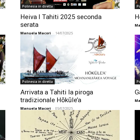
Polinesia in diretta
Po
Heiva I Tahiti 2025 seconda
H
serata
Ma
Manuela Macori
-
14/07/2025
Polinesia in diretta
Po
Arrivata a Tahiti la piroga
G
tradizionale Hōkūle’a
Ma
Manuela Macori
-
05/07/2025