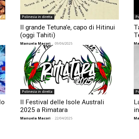
Polinesia in diretta
Po
Il grande Tetuna’e, capo di Hitinui
T
(oggi Tahiti)
T
Manuela Macori
-
09/06/2025
Ma
Polinesia in diretta
Po
do
Il Festival delle Isole Australi
L
2025 a Rimatara
in
Manuela Macori
-
22/04/2025
Ma