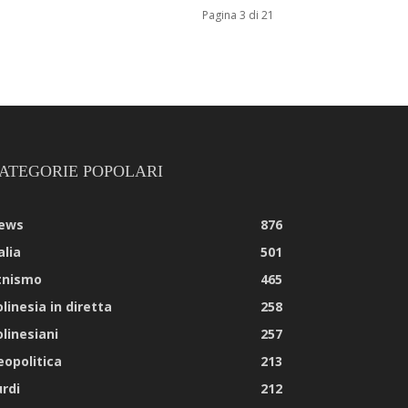
Pagina 3 di 21
ATEGORIE POPOLARI
ews
876
alia
501
tnismo
465
linesia in diretta
258
olinesiani
257
eopolitica
213
urdi
212