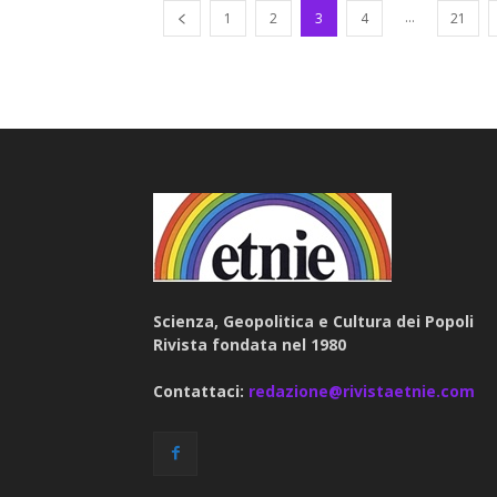
...
1
2
3
4
21
Scienza, Geopolitica e Cultura dei Popoli
Rivista fondata nel 1980
Contattaci:
redazione@rivistaetnie.com