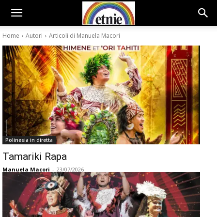
Home
Autori
Articoli di Manuela Macori
Polinesia in diretta
Tamariki Rapa
Manuela Macori
-
23/07/2026