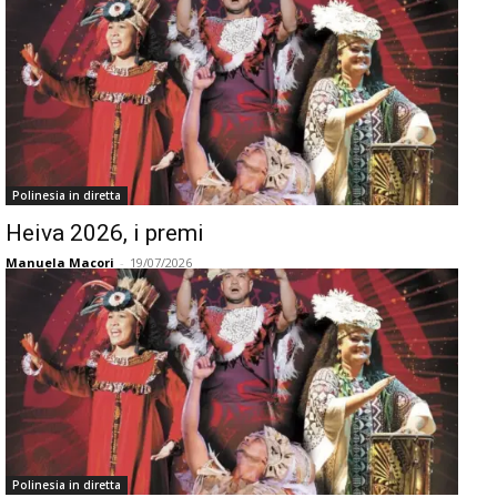
Polinesia in diretta
Heiva 2026, i premi
Manuela Macori
-
19/07/2026
Polinesia in diretta