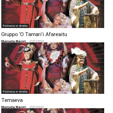
Polinesia in diretta
Gruppo ‘O Tamari’i Afareaitu
Manuela Macori
-
23/07/2026
Polinesia in diretta
Temaeva
Manuela Macori
-
23/07/2026