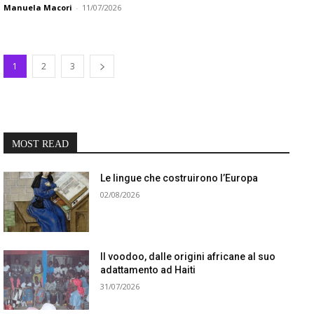
Manuela Macori
-
11/07/2026
1
2
3
MOST READ
Le lingue che costruirono l’Europa
02/08/2026
Il voodoo, dalle origini africane al suo
adattamento ad Haiti
31/07/2026