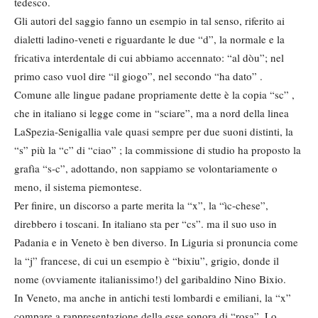
tedesco.
Gli autori del saggio fanno un esempio in tal senso, riferito ai
dialetti ladino-veneti e riguardante le due “d”, la normale e la
fricativa interdentale di cui abbiamo accennato: “al dòu”; nel
primo caso vuol dire “il giogo”, nel secondo “ha dato” .
Comune alle lingue padane propriamente dette è la copia “sc” ,
che in italiano si legge come in “sciare”, ma a nord della linea
LaSpezia-Senigallia vale quasi sempre per due suoni distinti, la
“s” più la “c” di “ciao” ; la commissione di studio ha proposto la
grafìa “s-c”, adottando, non sappiamo se volontariamente o
meno, il sistema piemontese.
Per finire, un discorso a parte merita la “x”, la “ìc-chese”,
direbbero i toscani. In italiano sta per “cs”. ma il suo uso in
Padania e in Veneto è ben diverso. In Liguria si pronuncia come
la “j” francese, di cui un esempio è “bixiu”, grigio, donde il
nome (ovviamente italianissimo!) del garibaldino Nino Bixio.
In Veneto, ma anche in antichi testi lombardi e emiliani, la “x”
compare a rappresentazione della esse sonora di “rosa”. Lo