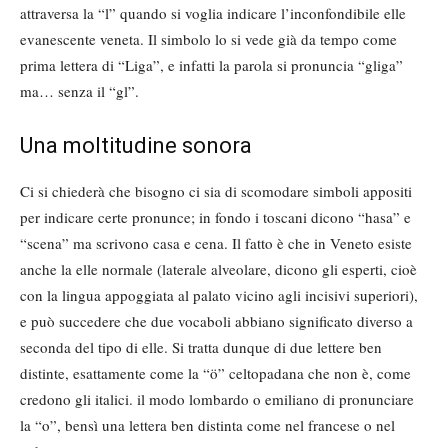
attraversa la “l” quando si voglia indicare l’inconfondibile elle
evanescente veneta. Il simbolo lo si vede già da tempo come
prima lettera di “Liga”, e infatti la parola si pronuncia “gliga”
ma… senza il “gl”.
Una moltitudine sonora
Ci si chiederà che bisogno ci sia di scomodare simboli appositi
per indicare certe pronunce; in fondo i toscani dicono “hasa” e
“scena” ma scrivono casa e cena. Il fatto è che in Veneto esiste
anche la elle normale (laterale alveolare, dicono gli esperti, cioè
con la lingua appoggiata al palato vicino agli incisivi superiori),
e può succedere che due vocaboli abbiano significato diverso a
seconda del tipo di elle. Si tratta dunque di due lettere ben
distinte, esattamente come la “ö” celtopadana che non è, come
credono gli italici. il modo lombardo o emiliano di pronunciare
la “o”, bensì una lettera ben distinta come nel francese o nel