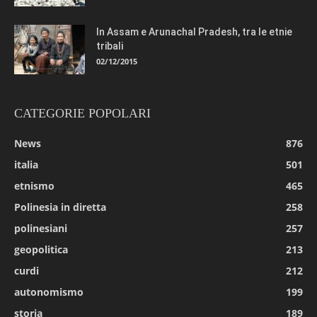
In Assam e Arunachal Pradesh, tra le etnie
tribali
02/12/2015
CATEGORIE POPOLARI
News
876
italia
501
etnismo
465
Polinesia in diretta
258
polinesiani
257
geopolitica
213
curdi
212
autonomismo
199
storia
189