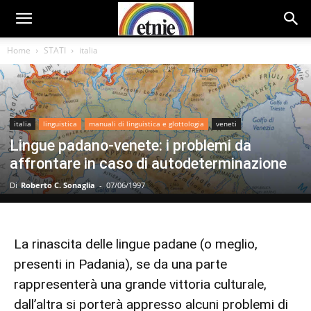
Home
STATI
italia
italia
linguistica
manuali di linguistica e glottologia
veneti
Lingue padano-venete: i problemi da
affrontare in caso di autodeterminazione
Di
Roberto C. Sonaglia
-
07/06/1997
La rinascita delle lingue padane (o meglio,
presenti in Padania), se da una parte
rappresenterà una grande vittoria culturale,
dall’altra si porterà appresso alcuni problemi di