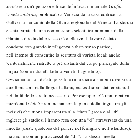
assistere a un’operazione forse definitiva, il manuale
Grafia
veneta unitaria
, pubblicato a Venezia dalla casa editrice La
Galiverna per conto della Giunta regionale del Veneto. La stesura
è stata curata da una commissione scientifica nominata dalla
Giunta e diretta dallo stesso Cortellazzo. Il lavoro è stato
condotto con grande intelligenza e forte senso pratico,
nell’intento di consentire la scrittura di varietà locali anche
territorialmente ristrette o più distanti dal corpo principale della
lingua (come i dialetti ladino-veneti, l’agordino).
Ovviamente non è stato possibile rinunciare a simboli diversi da
quelli presenti nella lingua italiana, ma essi sono stati contenuti
nei limiti dello stretto necessario. Per esempio, c’è una fricativa
interdentale (cioè pronunciata con la punta della lingua tra gli
incisivi) che suona imparentata alla “theta” greca o al “th”
inglese: gli studiosi l’hanno resa con una “d” attraversata da una
lineetta (esiste qualcosa del genere nel feringio e nell’islandese),
ma anche con un più accessibile “dh”. La stessa lineetta