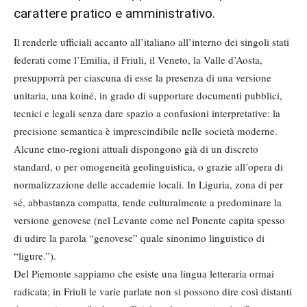
carattere pratico e amministrativo.
Il renderle ufficiali accanto all’italiano all’interno dei singoli stati
federati come l’Emilia, il Friuli, il Veneto, la Valle d’Aosta,
presupporrà per ciascuna di esse la presenza di una versione
unitaria, una koiné, in grado di supportare documenti pubblici,
tecnici e legali senza dare spazio a confusioni interpretative: la
precisione semantica è imprescindibile nelle società moderne.
Alcune etno-regioni attuali dispongono già di un discreto
standard, o per omogeneità geolinguistica, o grazie all’opera di
normalizzazione delle accademie locali. In Liguria, zona di per
sé, abbastanza compatta, tende culturalmente a predominare la
versione genovese (nel Levante come nel Ponente capita spesso
di udire la parola “genovese” quale sinonimo linguistico di
“ligure.”).
Del Piemonte sappiamo che esiste una lingua letteraria ormai
radicata; in Friuli le varie parlate non si possono dire così distanti