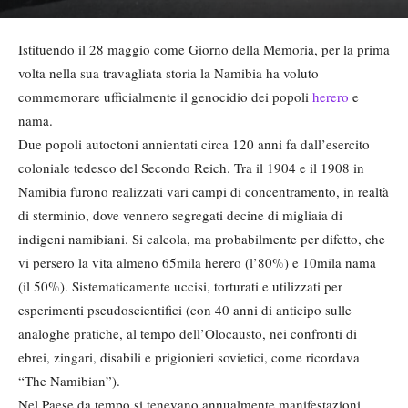
Istituendo il 28 maggio come Giorno della Memoria, per la prima
volta nella sua travagliata storia la Namibia ha voluto
commemorare ufficialmente il genocidio dei popoli
herero
e
nama.
Due popoli autoctoni annientati circa 120 anni fa dall’esercito
coloniale tedesco del Secondo Reich. Tra il 1904 e il 1908 in
Namibia furono realizzati vari campi di concentramento, in realtà
di sterminio, dove vennero segregati decine di migliaia di
indigeni namibiani. Si calcola, ma probabilmente per difetto, che
vi persero la vita almeno 65mila herero (l’80%) e 10mila nama
(il 50%). Sistematicamente uccisi, torturati e utilizzati per
esperimenti pseudoscientifici (con 40 anni di anticipo sulle
analoghe pratiche, al tempo dell’Olocausto, nei confronti di
ebrei, zingari, disabili e prigionieri sovietici, come ricordava
“The Namibian”).
Nel Paese da tempo si tenevano annualmente manifestazioni,