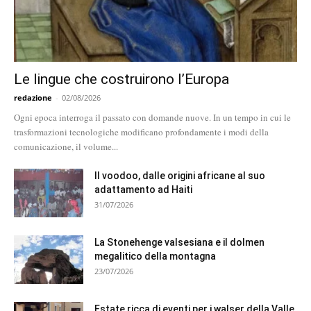
Le lingue che costruirono l’Europa
redazione
-
02/08/2026
Ogni epoca interroga il passato con domande nuove. In un tempo in cui le
trasformazioni tecnologiche modificano profondamente i modi della
comunicazione, il volume...
Il voodoo, dalle origini africane al suo
adattamento ad Haiti
31/07/2026
La Stonehenge valsesiana e il dolmen
megalitico della montagna
23/07/2026
Estate ricca di eventi per i walser della Valle