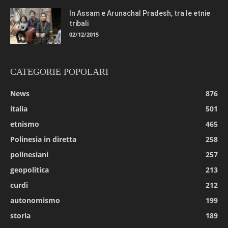
In Assam e Arunachal Pradesh, tra le etnie
tribali
02/12/2015
CATEGORIE POPOLARI
News
876
italia
501
etnismo
465
Polinesia in diretta
258
polinesiani
257
geopolitica
213
curdi
212
autonomismo
199
storia
189