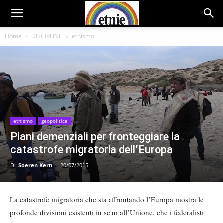
Home
DISCIPLINE
etnismo
etnismo
geopolitica
Piani demenziali per fronteggiare la
catastrofe migratoria dell’Europa
Di
Soeren Kern
-
20/07/2015
La catastrofe migratoria che sta affrontando l’Europa mostra le
profonde divisioni esistenti in seno all’Unione, che i federalisti