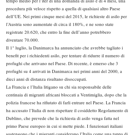
tempo medio per l’iter di una domanda di asilo è di 4 mesi, una
procedura più veloce rispetto a quella di qualsiasi altro Paese
dell’UE. Nei primi cinque mesi del 2015, le richieste di asilo per
l’Austria sono aumentate di circa il 180%, e ne sono state
registrate 20.620, che entro la fine dell’anno potrebbero
diventare 70.000.
Il 1° luglio, la Danimarca ha annunciato che avrebbe tagliato i
benefit per i richiedenti asilo, per tentare di ridurre il numero di
profughi che arrivano nel Paese. Di recente, è emerso che 3
profughi su 4 arrivati in Danimarca nei primi anni del 2000, a
dieci anni di distanza risultano disoccupati.
La Francia e l’Italia litigano su chi sia responsabile delle
centinaia di migranti africani bloccati a Ventimiglia, dopo che la
polizia francese ha rifiutato di farli entrare nel Paese. La Francia
ha accusato l’Italia di non rispettare il cosiddetto Regolamento di
Dublino, che prevede che la richiesta di asilo venga fatta nel
primo Paese europeo in cui si mette piede. I funzionari italiani
sostengono che i migranti considerano l’Italia come una tappa di