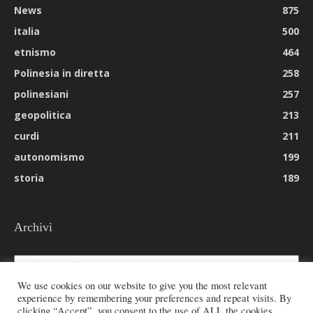
News
875
italia
500
etnismo
464
Polinesia in diretta
258
polinesiani
257
geopolitica
213
curdi
211
autonomismo
199
storia
189
Archivi
Archivi
We use cookies on our website to give you the most relevant
experience by remembering your preferences and repeat visits. By
clicking “Accept”, you consent to the use of ALL the cookies.