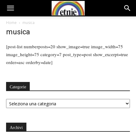
Home
musica
musica
[post-list numberposts=20 show_image=true image_width=75
image_height=75 category=7 post_type=post show_excerpt=true
order=asc orderby=date]
Categorie
Categorie
Archivi