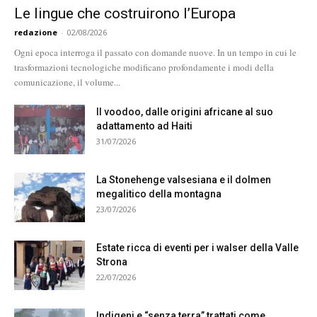
Le lingue che costruirono l’Europa
redazione
-
02/08/2026
Ogni epoca interroga il passato con domande nuove. In un tempo in cui le
trasformazioni tecnologiche modificano profondamente i modi della
comunicazione, il volume...
Il voodoo, dalle origini africane al suo
adattamento ad Haiti
31/07/2026
La Stonehenge valsesiana e il dolmen
megalitico della montagna
23/07/2026
Estate ricca di eventi per i walser della Valle
Strona
22/07/2026
Indigeni e “senza terra” trattati come