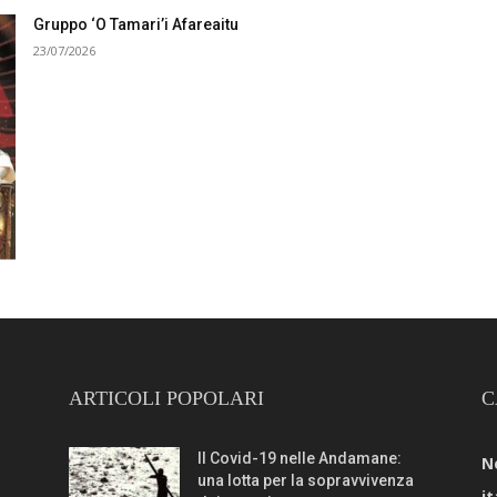
Gruppo ‘O Tamari’i Afareaitu
23/07/2026
ARTICOLI POPOLARI
C
Il Covid-19 nelle Andamane:
N
una lotta per la sopravvivenza
it