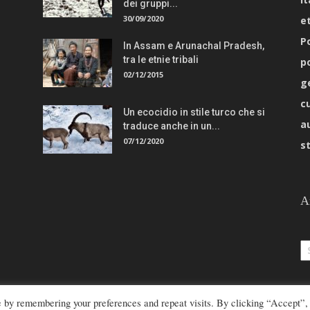
dei gruppi...
30/09/2020
e
Po
In Assam e Arunachal Pradesh,
tra le etnie tribali
p
02/12/2015
g
c
Un ecocidio in stile turco che si
a
traduce anche in un...
07/12/2020
s
A
Ar
e by remembering your preferences and repeat visits. By clicking “Accept”,