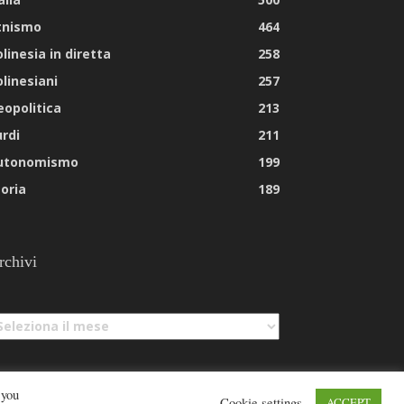
tnismo
464
linesia in diretta
258
olinesiani
257
eopolitica
213
urdi
211
utonomismo
199
toria
189
rchivi
chivi
 you
Cookie settings
ACCEPT