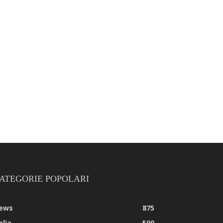
ATEGORIE POPOLARI
ews
875
alia
500