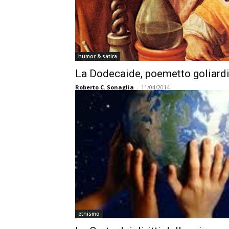
humor & satira
La Dodecaide, poemetto goliard
Roberto C. Sonaglia
-
11/04/2014
etnismo