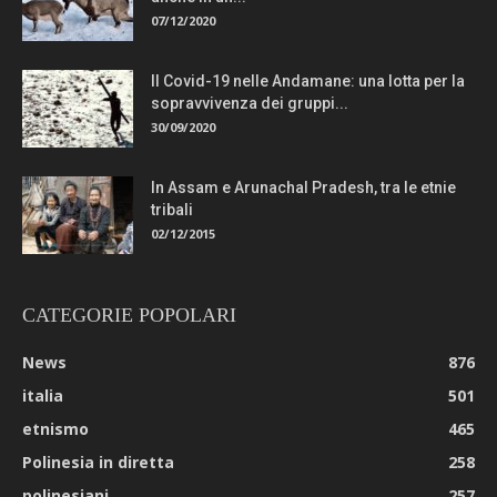
07/12/2020
Il Covid-19 nelle Andamane: una lotta per la
sopravvivenza dei gruppi...
30/09/2020
In Assam e Arunachal Pradesh, tra le etnie
tribali
02/12/2015
CATEGORIE POPOLARI
News
876
italia
501
etnismo
465
Polinesia in diretta
258
polinesiani
257