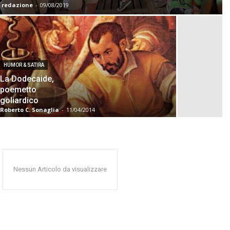
redazione
-
09/08/2019
HUMOR & SATIRA
La Dodecaide,
poemetto
goliardico
Roberto C. Sonaglia
-
11/04/2014
Nessun Articolo da visualizzare