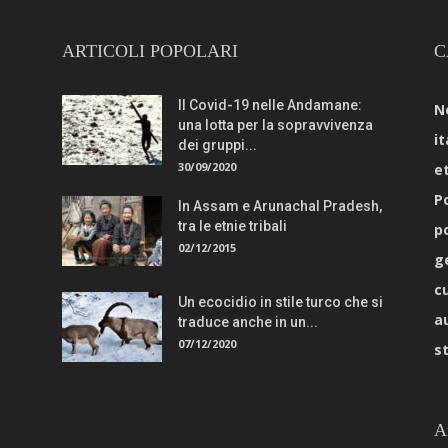
ARTICOLI POPOLARI
C
Il Covid-19 nelle Andamane:
N
una lotta per la sopravvivenza
it
dei gruppi...
30/09/2020
e
Po
In Assam e Arunachal Pradesh,
tra le etnie tribali
p
02/12/2015
g
c
Un ecocidio in stile turco che si
a
traduce anche in un...
07/12/2020
s
A