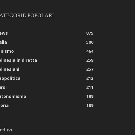
ATEGORIE POPOLARI
ews
875
alia
500
tnismo
464
linesia in diretta
258
olinesiani
257
eopolitica
213
urdi
211
utonomismo
199
toria
189
rchivi