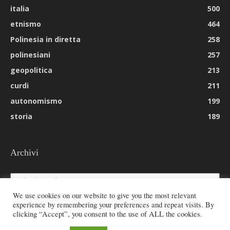
italia
500
etnismo
464
Polinesia in diretta
258
polinesiani
257
geopolitica
213
curdi
211
autonomismo
199
storia
189
Archivi
Archivi
We use cookies on our website to give you the most relevant
experience by remembering your preferences and repeat visits. By
clicking “Accept”, you consent to the use of ALL the cookies.