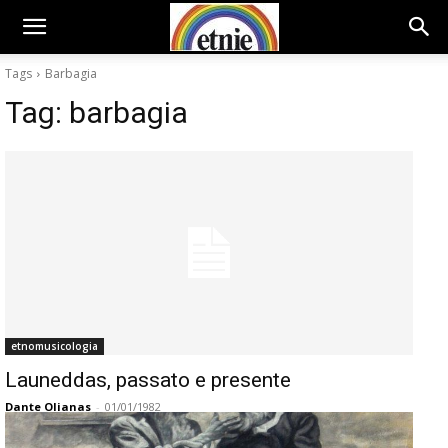
Tags
Barbagia
Tag:
barbagia
etnomusicologia
Launeddas, passato e presente
Dante Olianas
-
01/01/1982