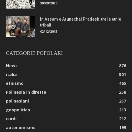
30/09/2020
In Assam e Arunachal Pradesh, tra le etnie
tribali
02/12/2015
CATEGORIE POPOLARI
News
876
italia
501
etnismo
465
Polinesia in diretta
258
polinesiani
257
geopolitica
213
curdi
212
autonomismo
199