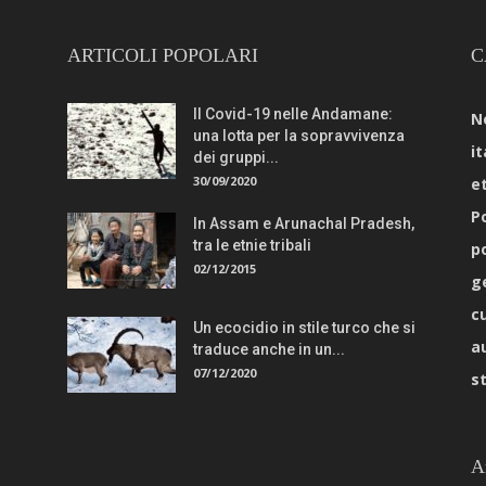
ARTICOLI POPOLARI
C
Il Covid-19 nelle Andamane:
N
una lotta per la sopravvivenza
it
dei gruppi...
30/09/2020
e
Po
In Assam e Arunachal Pradesh,
tra le etnie tribali
p
02/12/2015
g
c
Un ecocidio in stile turco che si
a
traduce anche in un...
07/12/2020
s
A