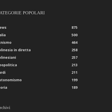
ATEGORIE POPOLARI
ews
875
alia
500
tnismo
464
linesia in diretta
258
olinesiani
257
eopolitica
213
urdi
211
utonomismo
199
toria
189
rchivi