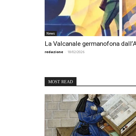
News
La Valcanale germanofona dall’Aus
redazione
-
18/02/2026
MOST READ