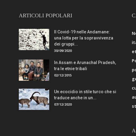
ARTICOLI POPOLARI
C
Il Covid-19 nelle Andamane:
N
una lotta per la sopravvivenza
it
dei gruppi...
30/09/2020
e
Po
In Assam e Arunachal Pradesh,
tra le etnie tribali
p
02/12/2015
g
c
Un ecocidio in stile turco che si
a
traduce anche in un...
07/12/2020
s
A