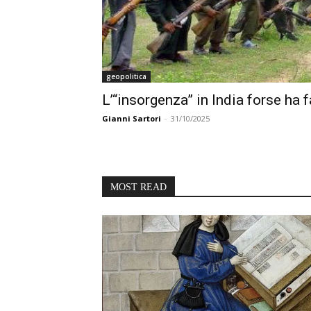
geopolitica
L’“insorgenza” in India forse ha 
Gianni Sartori
-
31/10/2025
MOST READ