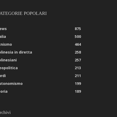
ATEGORIE POPOLARI
ews
875
alia
500
tnismo
464
linesia in diretta
258
olinesiani
257
eopolitica
213
urdi
211
utonomismo
199
toria
189
rchivi