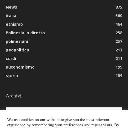
News
875
italia
500
etnismo
464
Polinesia in diretta
258
polinesiani
257
geopolitica
213
curdi
211
autonomismo
199
storia
189
Archivi
Archivi
We use cookies on our website to give you the most relevant
experience by remembering your preferences and repeat visits. By