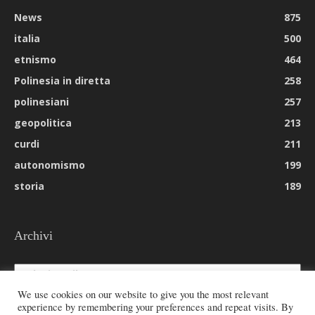
News
875
italia
500
etnismo
464
Polinesia in diretta
258
polinesiani
257
geopolitica
213
curdi
211
autonomismo
199
storia
189
Archivi
Archivi
We use cookies on our website to give you the most relevant
experience by remembering your preferences and repeat visits. By