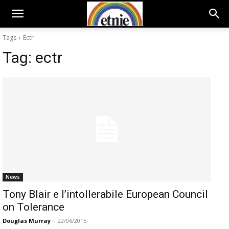
Tags
Ectr
Tag:
ectr
News
Tony Blair e l’intollerabile European Council
on Tolerance
Douglas Murray
-
22/06/2015