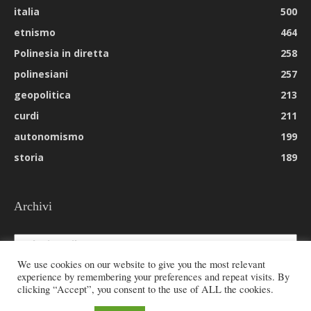
italia
500
etnismo
464
Polinesia in diretta
258
polinesiani
257
geopolitica
213
curdi
211
autonomismo
199
storia
189
Archivi
Archivi
We use cookies on our website to give you the most relevant
experience by remembering your preferences and repeat visits. By
clicking “Accept”, you consent to the use of ALL the cookies.