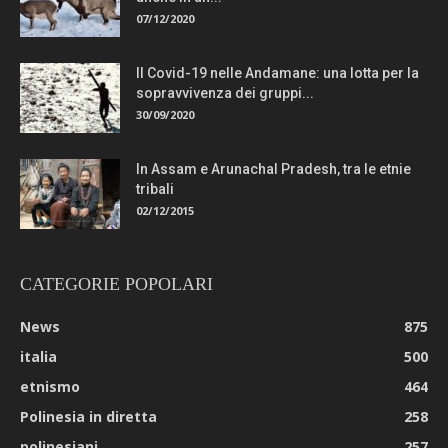
07/12/2020
Il Covid-19 nelle Andamane: una lotta per la
sopravvivenza dei gruppi...
30/09/2020
In Assam e Arunachal Pradesh, tra le etnie
tribali
02/12/2015
CATEGORIE POPOLARI
News
875
italia
500
etnismo
464
Polinesia in diretta
258
polinesiani
257