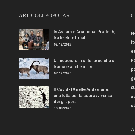
ARTICOLI POPOLARI
C
In Assam e Arunachal Pradesh,
N
tra le etnie tribali
it
02/12/2015
e
Po
Un ecocidio in stile turco che si
traduce anche in un...
p
07/12/2020
g
c
Il Covid-19 nelle Andamane:
una lotta per la sopravvivenza
a
dei gruppi...
s
30/09/2020
A