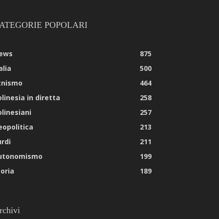
ATEGORIE POPOLARI
ews
875
alia
500
tnismo
464
linesia in diretta
258
olinesiani
257
eopolitica
213
urdi
211
utonomismo
199
toria
189
rchivi