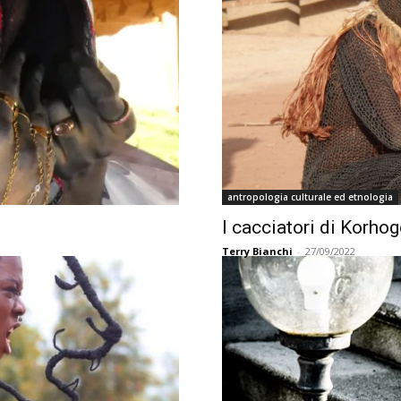
antropologia culturale ed etnologia
I cacciatori di Korhog
Terry Bianchi
-
27/09/2022