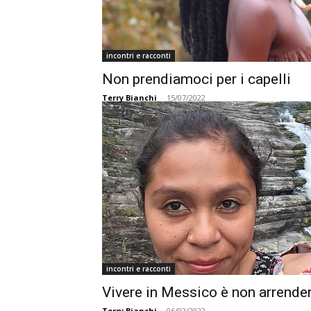
incontri e racconti
Non prendiamoci per i capelli
Terry Bianchi
-
15/07/2022
incontri e racconti
Vivere in Messico è non arrende
Terry Bianchi
-
06/02/2022