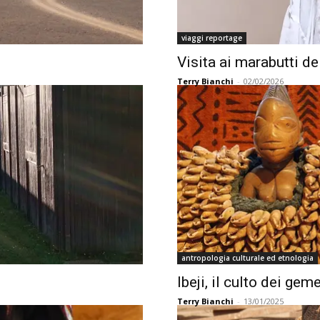
viaggi reportage
Visita ai marabutti de
Terry Bianchi
-
02/02/2026
antropologia culturale ed etnologia
Ibeji, il culto dei geme
Terry Bianchi
-
13/01/2025