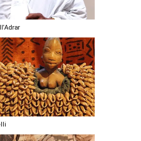
ll’Adrar
lli