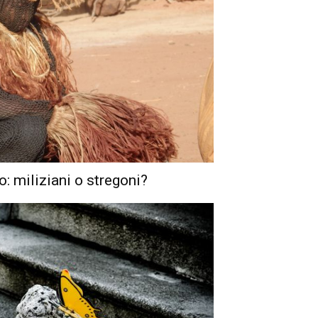
o: miliziani o stregoni?