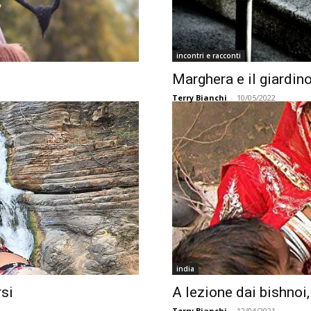
incontri e racconti
Marghera e il giardino
Terry Bianchi
-
10/05/2022
india
rsi
A lezione dai bishnoi,
Terry Bianchi
-
12/04/2021