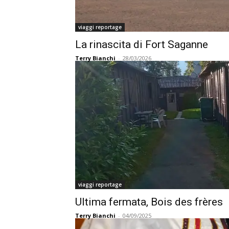
viaggi reportage
La rinascita di Fort Saganne
Terry Bianchi
-
28/03/2026
viaggi reportage
Ultima fermata, Bois des frères
Terry Bianchi
-
04/09/2025