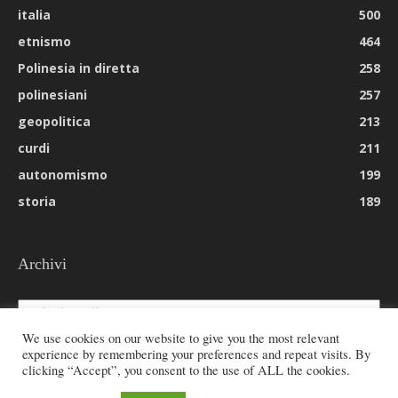
italia
500
etnismo
464
Polinesia in diretta
258
polinesiani
257
geopolitica
213
curdi
211
autonomismo
199
storia
189
Archivi
Archivi
We use cookies on our website to give you the most relevant
experience by remembering your preferences and repeat visits. By
clicking “Accept”, you consent to the use of ALL the cookies.