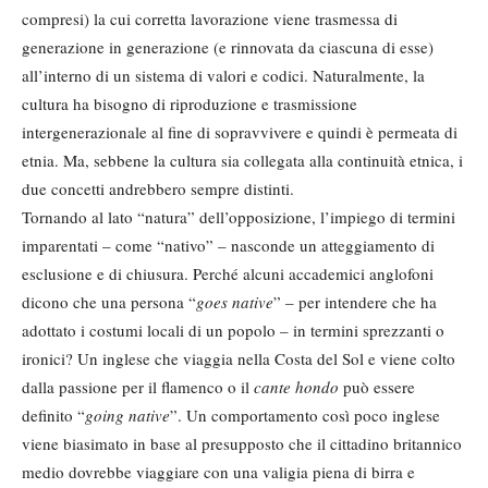
compresi) la cui corretta lavorazione viene trasmessa di
generazione in generazione (e rinnovata da ciascuna di esse)
all’interno di un sistema di valori e codici. Naturalmente, la
cultura ha bisogno di riproduzione e trasmissione
intergenerazionale al fine di sopravvivere e quindi è permeata di
etnia. Ma, sebbene la cultura sia collegata alla continuità etnica, i
due concetti andrebbero sempre distinti.
Tornando al lato “natura” dell’opposizione, l’impiego di termini
imparentati – come “nativo” – nasconde un atteggiamento di
esclusione e di chiusura. Perché alcuni accademici anglofoni
dicono che una persona “
goes native
” – per intendere che ha
adottato i costumi locali di un popolo – in termini sprezzanti o
ironici? Un inglese che viaggia nella Costa del Sol e viene colto
dalla passione per il flamenco o il
cante hondo
può essere
definito “
going native
”. Un comportamento così poco inglese
viene biasimato in base al presupposto che il cittadino britannico
medio dovrebbe viaggiare con una valigia piena di birra e