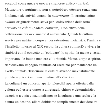
vocaboli come
nurse
e
nursery
(francese antico
nourice
).
Ma
nurture
o nutrimento non si potrebbero ottenere senza una
fondamentale attività umana: la
coltivazione
. Il termine latino
cultura
originariamente stava per “coltivazione della terra”,
derivato da
colere
(badare, coltivare). L’obiettivo della
coltivazione era ovviamente il nutrimento. Quindi la cultura
serviva per nutrire il corpo e, per estensione metafisica, l’anima e
l’intelletto: intorno al XIX secolo, la cultura cominciò a vivere in
simbiosi con il concetto di “coltivare” lo spirito, la mente e, assai
importante, le buone maniere e l’urbanità. Mente, corpo e spirito,
richiedevano impegno culturale ed esercizio per mantenere un
livello ottimale. Trascurare la cultura avrebbe inevitabilmente
portato a privazioni, fame e infine all’estinzione.
La cultura è un concetto aperto. L’eredità aperta offerta dalla
cultura può essere opposta al retaggio chiuso e deterministico
associato a etnia e nazionalismo: se la cultura è una scelta e la
natura un destino, allora dobbiamo semplicemente decidere tra