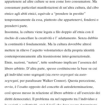
appartenere ad altre culture se non come loro consumatore. Ma
consumare particolari manifestazioni di un’altra cultura, dal cibo
etnico agli abiti etnici, equivale a “prendere in prestito”
temporaneamente da essa, piuttosto che appartenervi, fondersi o
prendervi parte.
Insomma, la cultura viene legata a filo doppio all’etnia con il
rischio di cancellare la creatività e l’ adattamento. Senza dubbio
la continuità è fondamentale. Ma la cultura dovrebbe altresì
mettere in rilievo l’aspetto volontaristico della propria identità
contemporaneamente alla trasmissione inter-generazionale.
Etnie, nazioni, “natura”, tutte sembrano implicare l’assenza del
libero arbitrio. D’altra parte, spesso costituiscono la base su cui
gli individui sono segregati (sia
etero-segregati
sia
auto-
segregati
, per parafrasare Walker Connor). Questa percezione,
ovvio, è l’esatto opposto del concetto di autodeterminazione,
così spesso messo in relazione al libero arbitrio e all’esercizio dei
diritti democratici. Il problema sta nel rapporto tra l’individuo e
la società o collettività, cioè il “sé” che deve essere determinato.