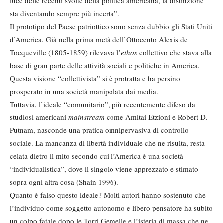
luce delle recenti svolte della politica americana, la distinzione
sta diventando sempre più incerta”.
Il prototipo del Paese patriottico sono senza dubbio gli Stati Uniti
d’America. Già nella prima metà dell’Ottocento Alexis de
Tocqueville (1805-1859) rilevava l’
ethos
collettivo che stava alla
base di gran parte delle attività sociali e politiche in America.
Questa visione “collettivista” si è protratta e ha persino
prosperato in una società manipolata dai media.
Tuttavia, l’ideale “comunitario”, più recentemente difeso da
studiosi americani
mainstream
come Amitai Etzioni e Robert D.
Putnam, nasconde una pratica omnipervasiva di controllo
sociale. La mancanza di libertà individuale che ne risulta, resta
celata dietro il mito secondo cui l’America è una società
“individualistica”, dove il singolo viene apprezzato e stimato
sopra ogni altra cosa (Shain 1996).
Quanto è falso questo ideale? Molti autori hanno sostenuto che
l’individuo come soggetto autonomo e libero pensatore ha subito
un colpo fatale dopo le Torri Gemelle e l’isteria di massa che ne