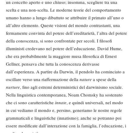
un concetto aperto e uno chiuso; insomma, scegliere tra una
scelta e una non-scelta. Le moderne teorie del comportamento
umano hanno a lungo dibattuto se attribuire il primato all’uno o
all’altro elemento. Queste visioni del mondo contrastanti, una
fermamente convinta del potere dell’ereditarietà, l’altra del potere
della conoscenza, si sono confrontate per secoli. I filosofi
illuministi credevano nel potere dell’educazione. David Hume,
che era probabilmente la maggiore musa filosofica di Ernest
Gellner, pensava che tutta la conoscenza derivasse
dall’esperienza. A partire da Darwin, il pendolo ha cominciato a
oscillare verso una riaffermazione della
nature
a spese della
nurture
, fino agli estremi deterministici del darwinismo sociale.
Nella linguistica contemporanea, Noam Chomsky ha sostenuto
che ci sono caratteristiche
innate
, e quindi universali, nel modo
in cui vediamo il mondo e, persino, generiamo le nostre regole
grammaticali e linguistiche (innatismo); anche se potranno poi
essere modificate dall’interazione con la famiglia, l’educazione, i