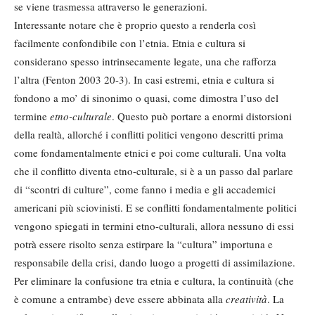
se viene trasmessa attraverso le generazioni.
Interessante notare che è proprio questo a renderla così
facilmente confondibile con l’etnia. Etnia e cultura si
considerano spesso intrinsecamente legate, una che rafforza
l’altra (Fenton 2003 20-3). In casi estremi, etnia e cultura si
fondono a mo’ di sinonimo o quasi, come dimostra l’uso del
termine
etno-culturale
. Questo può portare a enormi distorsioni
della realtà, allorché i conflitti politici vengono descritti prima
come fondamentalmente etnici e poi come culturali. Una volta
che il conflitto diventa etno-culturale, si è a un passo dal parlare
di “scontri di culture”, come fanno i media e gli accademici
americani più sciovinisti. E se conflitti fondamentalmente politici
vengono spiegati in termini etno-culturali, allora nessuno di essi
potrà essere risolto senza estirpare la “cultura” importuna e
responsabile della crisi, dando luogo a progetti di assimilazione.
Per eliminare la confusione tra etnia e cultura, la continuità (che
è comune a entrambe) deve essere abbinata alla
creatività
. La