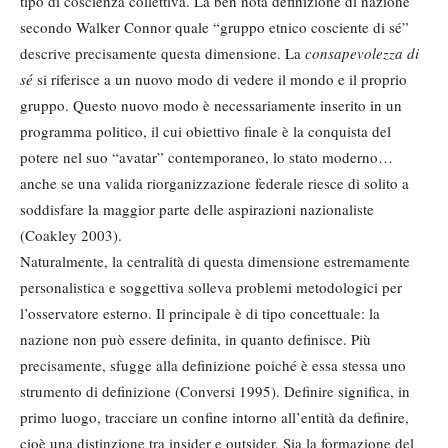
tipo di coscienza collettiva. La ben nota definizione di nazione
secondo Walker Connor quale “gruppo etnico cosciente di sé”
descrive precisamente questa dimensione. La
consapevolezza di
sé
si riferisce a un nuovo modo di vedere il mondo e il proprio
gruppo. Questo nuovo modo è necessariamente inserito in un
programma politico, il cui obiettivo finale è la conquista del
potere nel suo “avatar” contemporaneo, lo stato moderno…
anche se una valida riorganizzazione federale riesce di solito a
soddisfare la maggior parte delle aspirazioni nazionaliste
(Coakley 2003).
Naturalmente, la centralità di questa dimensione estremamente
personalistica e soggettiva solleva problemi metodologici per
l’osservatore esterno. Il principale è di tipo concettuale: la
nazione non può essere definita, in quanto definisce. Più
precisamente, sfugge alla definizione poiché è essa stessa uno
strumento di definizione (Conversi 1995). Definire significa, in
primo luogo, tracciare un confine intorno all’entità da definire,
cioè una distinzione tra insider e outsider. Sia la formazione del