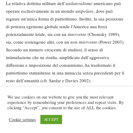
La relativa dottrina militare dell’
unilateralismo
americano può
operare esclusivamente in un mondo
unipolare
, dove può
regnare un’unica forma di patriottismo. Inoltre, la sua posizione
di potenza egemone globale rende l’America una forza
potenzialmente letale, sia con un
intervento
(Chomsky 1989),
sia, come sostengono altri, con un
non intervento
(Power 2003).
Secondo un numero crescente di studiosi, il senso di
intimidazione che ne risulta, amplificato dall’aggressiva
diffusione e imposizione del consumismo, ha trasformato il
patriottismo statunitense in una minaccia senza precedenti per il
resto dell’umanità (cfr. Sardar e Davies 2002).
È in questo senso che il patriottismo americano si rivela davvero
peculiare e le sue conseguenze possono essere ancor più
We use cookies on our website to give you the most relevant
experience by remembering your preferences and repeat visits. By
aberranti (Billig 1995: 154-73). Essendo tradizionalmente
clicking “Accept”, you consent to the use of ALL the cookies.
associato all’espansione, esso oscilla tra una dottrina
imperiale
(abbracciata dai paladini della globalizzazione come destino
Cookie settings
ACCEPT
ineluttabile) e una pratica di
supremazia nazionale
(apertamente