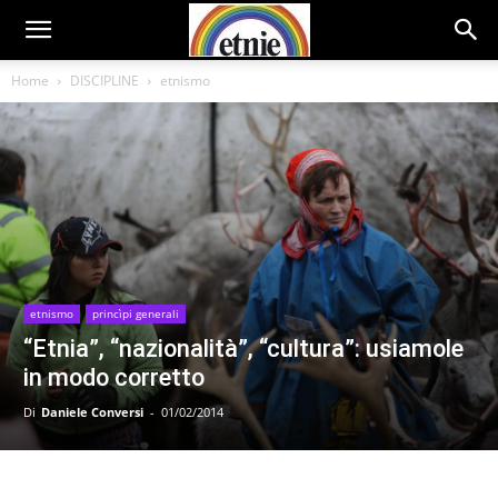
Home
DISCIPLINE
etnismo
etnismo
princìpi generali
“Etnia”, “nazionalità”, “cultura”: usiamole
in modo corretto
Di
Daniele Conversi
-
01/02/2014