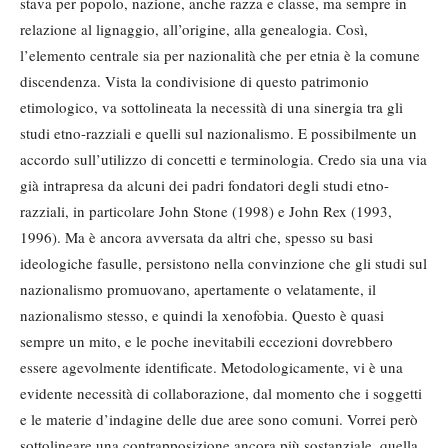
stava per popolo, nazione, anche razza e classe, ma sempre in
relazione al lignaggio, all’origine, alla genealogia. Così,
l’elemento centrale sia per nazionalità che per etnia è la comune
discendenza. Vista la condivisione di questo patrimonio
etimologico, va sottolineata la necessità di una sinergia tra gli
studi etno-razziali e quelli sul nazionalismo. E possibilmente un
accordo sull’utilizzo di concetti e terminologia. Credo sia una via
già intrapresa da alcuni dei padri fondatori degli studi etno-
razziali, in particolare John Stone (1998) e John Rex (1993,
1996). Ma è ancora avversata da altri che, spesso su basi
ideologiche fasulle, persistono nella convinzione che gli studi sul
nazionalismo promuovano, apertamente o velatamente, il
nazionalismo stesso, e quindi la xenofobia. Questo è quasi
sempre un mito, e le poche inevitabili eccezioni dovrebbero
essere agevolmente identificate. Metodologicamente, vi è una
evidente necessità di collaborazione, dal momento che i soggetti
e le materie d’indagine delle due aree sono comuni. Vorrei però
sottolineare una contrapposizione ancora più sostanziale, quella