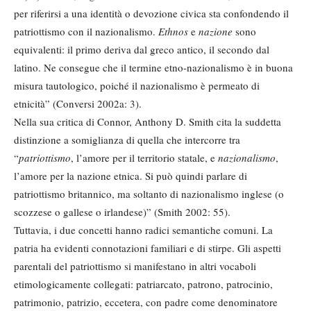
per riferirsi a una identità o devozione civica sta confondendo il
patriottismo con il nazionalismo.
Ethnos
e
nazione
sono
equivalenti: il primo deriva dal greco antico, il secondo dal
latino. Ne consegue che il termine etno-nazionalismo è in buona
misura tautologico, poiché il nazionalismo è permeato di
etnicità” (Conversi 2002a: 3).
Nella sua critica di Connor, Anthony D. Smith cita la suddetta
distinzione a somiglianza di quella che intercorre tra
“
patriottismo
, l’amore per il territorio statale, e
nazionalismo
,
l’amore per la nazione etnica. Si può quindi parlare di
patriottismo britannico, ma soltanto di nazionalismo inglese (o
scozzese o gallese o irlandese)” (Smith 2002: 55).
Tuttavia, i due concetti hanno radici semantiche comuni. La
patria ha evidenti connotazioni familiari e di stirpe. Gli aspetti
parentali del patriottismo si manifestano in altri vocaboli
etimologicamente collegati: patriarcato, patrono, patrocinio,
patrimonio, patrizio, eccetera, con padre come denominatore