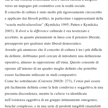
verso un impegno più costruttivo con la realtà sociale.
Il concetto di cultura è stato molto più rigorosamente circoscritto
e applicato dai filosofi politici, in particolare i rappresentanti della
“scuola
multiculturalista
” (Kymlicka 1995; Patten e Kymlicka
2003). Il
droit a la difference
culturale è ora teorizzato e
accettato, in quanto pienamente in linea con il pensiero liberale,
presupposto per qualsiasi stato liberal-democratico.
Avendo già ammesso che il concetto di cultura è tra i più difficile
da definire, dobbiamo però cercare di introdurre una definizione
operativa, almeno in opposizione all’etnia. Questo consente di
operare all’interno di un quadro meglio definito che potrebbe
essere facilmente utilizzato in studi comparativi.
Come ho sottolineato (Conversi 2002b: 273), l’
etnia
può essere
più facilmente definita come la fede condivisa e soggettiva in una
presunta discendenza, mentre la
cultura
va identificata
nell’esistenza oggettiva di un gruppo intimamente omogeneo,
benché complesso, e in una serie di prodotti tangibili (manufatti