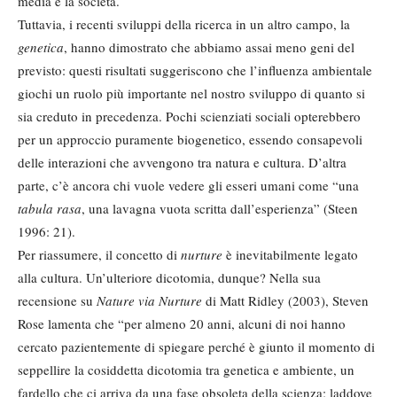
media e la società.
Tuttavia, i recenti sviluppi della ricerca in un altro campo, la
genetica
, hanno dimostrato che abbiamo assai meno geni del
previsto: questi risultati suggeriscono che l’influenza ambientale
giochi un ruolo più importante nel nostro sviluppo di quanto si
sia creduto in precedenza. Pochi scienziati sociali opterebbero
per un approccio puramente biogenetico, essendo consapevoli
delle interazioni che avvengono tra natura e cultura. D’altra
parte, c’è ancora chi vuole vedere gli esseri umani come “una
tabula rasa
, una lavagna vuota scritta dall’esperienza” (Steen
1996: 21).
Per riassumere, il concetto di
nurture
è inevitabilmente legato
alla cultura. Un’ulteriore dicotomia, dunque? Nella sua
recensione su
Nature via Nurture
di Matt Ridley (2003), Steven
Rose lamenta che “per almeno 20 anni, alcuni di noi hanno
cercato pazientemente di spiegare perché è giunto il momento di
seppellire la cosiddetta dicotomia tra genetica e ambiente, un
fardello che ci arriva da una fase obsoleta della scienza; laddove