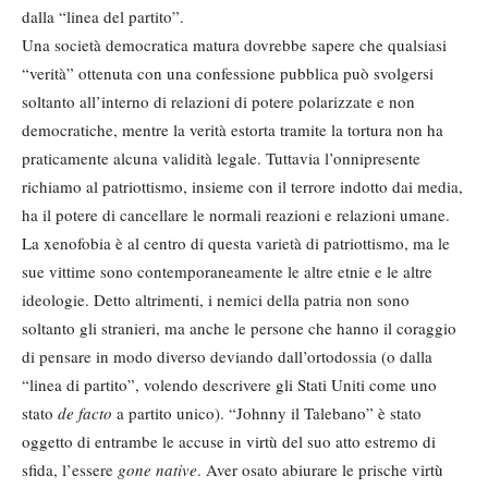
dalla “linea del partito”.
Una società democratica matura dovrebbe sapere che qualsiasi
“verità” ottenuta con una confessione pubblica può svolgersi
soltanto all’interno di relazioni di potere polarizzate e non
democratiche, mentre la verità estorta tramite la tortura non ha
praticamente alcuna validità legale. Tuttavia l’onnipresente
richiamo al patriottismo, insieme con il terrore indotto dai media,
ha il potere di cancellare le normali reazioni e relazioni umane.
La xenofobia è al centro di questa varietà di patriottismo, ma le
sue vittime sono contemporaneamente le altre etnie e le altre
ideologie. Detto altrimenti, i nemici della patria non sono
soltanto gli stranieri, ma anche le persone che hanno il coraggio
di pensare in modo diverso deviando dall’ortodossia (o dalla
“linea di partito”, volendo descrivere gli Stati Uniti come uno
stato
de facto
a partito unico). “Johnny il Talebano” è stato
oggetto di entrambe le accuse in virtù del suo atto estremo di
sfida, l’essere
gone native
. Aver osato abiurare le prische virtù