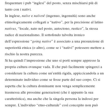
frequentare i pub “inglesi” del posto, senza mischiarsi più di
tanto con i nativi.
In inglese,
naïve
e
naïveté
(ingenuo, ingenuità) sono anche
etimologicamente collegati a “nativo”, per la precisione al latino
nativus
, “locale, nato nel posto, autoctono, rustico”, la stessa
radice di nazionalismo. Il sottofondo talvolta ironico
dell’espressione “
going native
” è associato a una presunzione di
superiorità etnica (o altro), come se i “nativi” potessero mettere a
rischio la nostra purezza.
Si ha quindi l’impressione che uno si porti sempre appresso la
propria cultura ovunque vada. Il che può facilmente spingerci a
considerare la cultura come un’entità rigida, appiccicandola a un
determinato individuo come se fosse parte del suo corpo. Ci si
aspetta che la cultura dominante non venga semplicemente
trasmessa alle prossime generazioni (che è appunto la sua
caratteristica), ma anche che la singola persona la indossi per
sempre. L’individuo “etno-culturale” così concepito non può