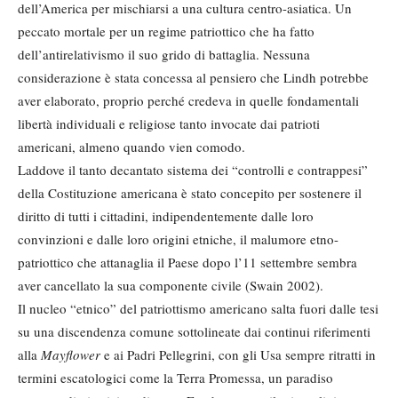
dell’America per mischiarsi a una cultura centro-asiatica. Un
peccato mortale per un regime patriottico che ha fatto
dell’antirelativismo il suo grido di battaglia. Nessuna
considerazione è stata concessa al pensiero che Lindh potrebbe
aver elaborato, proprio perché credeva in quelle fondamentali
libertà individuali e religiose tanto invocate dai patrioti
americani, almeno quando vien comodo.
Laddove il tanto decantato sistema dei “controlli e contrappesi”
della Costituzione americana è stato concepito per sostenere il
diritto di tutti i cittadini, indipendentemente dalle loro
convinzioni e dalle loro origini etniche, il malumore etno-
patriottico che attanaglia il Paese dopo l’11 settembre sembra
aver cancellato la sua componente civile (Swain 2002).
Il nucleo “etnico” del patriottismo americano salta fuori dalle tesi
su una discendenza comune sottolineate dai continui riferimenti
alla
Mayflower
e ai Padri Pellegrini, con gli Usa sempre ritratti in
termini escatologici come la Terra Promessa, un paradiso