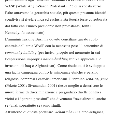
WASP (White Anglo-Saxon Protestant). Più ci si sposta verso
l’alto attraverso la gerarchia sociale, più questa presunta identità
condivisa si rivela etnica ed esclusivista (teoria forse corroborata
dal fatto che l’unico presidente non protestante, John F.
Kennedy, fu assassinato).
L’amministrazione Bush ha dovuto conciliare questo ruolo
centrale dell’etnia WASP con la necessità post 11 settembre di
community building
(per inciso, proprio nel momento in cui
l’espressione impropria
nation-building
veniva applicata alle
invasioni di Iraq e Afghanistan). Come risultato, si è sviluppata
una tacita campagna contro le minoranze etniche e persino
religiose, compresi i cattolici americani. Il termine
xeno-razzismo
(Fekete 2001; Sivanandan 2001) riesce meglio a descrivere le
nuove forme di discriminazione e pregiudizio dirette contro i
vicini e i “parenti prossimi” che diventano “razzializzati” anche
se (anzi, soprattutto se) sono simili.
All’interno di questa peculiare
Weltanschauung
etno-religiosa,