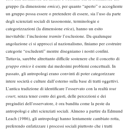
gruppo (la dimensione
emica
), per quanto “aperto” o accogliente
un gruppo possa essere o pretendere di essere, sia l’uso da parte
degli scienziati sociali di tassonomie, terminologie e
categorizzazioni (la dimensione
etica
), hanno un esito
inevitabile: l’inclusione
tramite
l’esclusione. Da qualunque
angolazione ci si approcci al nazionalismo, finiamo per costruire
categorie “escludenti” mentre disegniamo i nostri confini.
Tuttavia, sarebbe altrettanto difficile sostenere che il concetto di
gruppo etnico
è esente dai medesimi problemi concettuali. In
passato, gli antropologi erano convinti di poter categorizzare
intere società e culture dall’esterno sulla base di tratti oggettivi.
L’antica tradizione di identificare l’osservato con la realtà
tout
court
, senza tener conto dei gusti, delle percezioni e dei
pregiudizi dell’osservatore, è ora bandita come la peste da
antropologi e altri scienziati sociali. Almeno a partire da Edmund
Leach (1986), gli antropologi hanno lentamente cambiato rotta,
preferendo enfatizzare i processi sociali piuttosto che i tratti