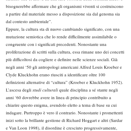
bisognerebbe affermare che gli organismi viventi si costruiscono
a partire dal materiale messo a disposizione sia dal genoma sia
dal contesto ambientale”.
Eppure, la cultura sta di nuovo cambiando significato, con una
mutazione semiotica che lo rende difficilmente assimilabile o
congruente con i significati precedenti. Nonostante una
proliferazione di scritti sulla cultura, essa rimane uno dei concetti
più difficoltosi da cogliere e definire nelle scienze sociali. Già
negli anni ‘50 gli antropologi americani Alfred Louis Kroeber e
Clyde Kluckhohn erano riusciti a identificare oltre 100
definizioni alternative di “cultura” (Kroeber e Kluckhohn 1952).
L’ascesa degli
studi culturali
quale disciplina a sé stante negli
anni ‘60 dovrebbe avere in linea di principio contribuito a
chiarire questo enigma, avendolo eletto a tema di base su cui
indagare. Purtroppo è vero il contrario. Nonostante i promettenti
inizi sotto la brillante gestione di Richard Hoggart e altri (Sardar
e Van Loon 1998), il disordine è cresciuto progressivamente,