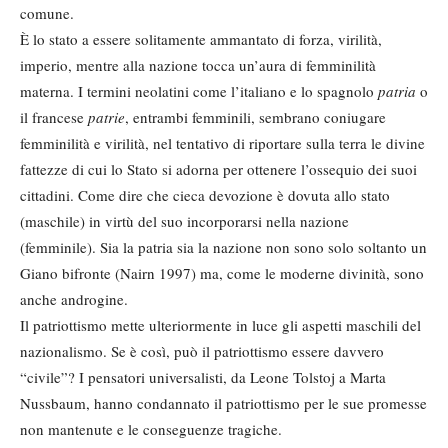
comune.
È lo stato a essere solitamente ammantato di forza, virilità,
imperio, mentre alla nazione tocca un’aura di femminilità
materna. I termini neolatini come l’italiano e lo spagnolo
patria
o
il francese
patrie
, entrambi femminili, sembrano coniugare
femminilità e virilità, nel tentativo di riportare sulla terra le divine
fattezze di cui lo Stato si adorna per ottenere l’ossequio dei suoi
cittadini. Come dire che cieca devozione è dovuta allo stato
(maschile) in virtù del suo incorporarsi nella nazione
(femminile). Sia la patria sia la nazione non sono solo soltanto un
Giano bifronte (Nairn 1997) ma, come le moderne divinità, sono
anche androgine.
Il patriottismo mette ulteriormente in luce gli aspetti maschili del
nazionalismo. Se è così, può il patriottismo essere davvero
“civile”? I pensatori universalisti, da Leone Tolstoj a Marta
Nussbaum, hanno condannato il patriottismo per le sue promesse
non mantenute e le conseguenze tragiche.