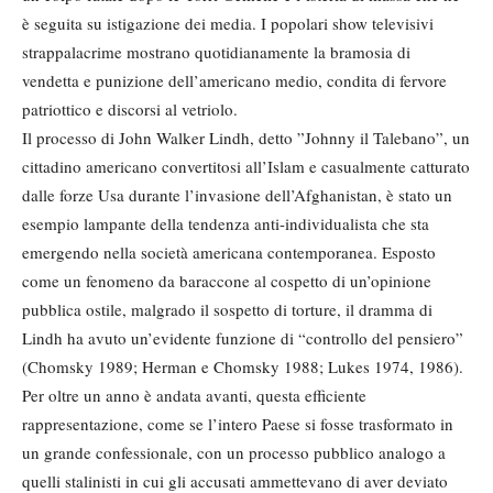
è seguita su istigazione dei media. I popolari show televisivi
strappalacrime mostrano quotidianamente la bramosia di
vendetta e punizione dell’americano medio, condita di fervore
patriottico e discorsi al vetriolo.
Il processo di John Walker Lindh, detto ”Johnny il Talebano”, un
cittadino americano convertitosi all’Islam e casualmente catturato
dalle forze Usa durante l’invasione dell’Afghanistan, è stato un
esempio lampante della tendenza anti-individualista che sta
emergendo nella società americana contemporanea. Esposto
come un fenomeno da baraccone al cospetto di un’opinione
pubblica ostile, malgrado il sospetto di torture, il dramma di
Lindh ha avuto un’evidente funzione di “controllo del pensiero”
(Chomsky 1989; Herman e Chomsky 1988; Lukes 1974, 1986).
Per oltre un anno è andata avanti, questa efficiente
rappresentazione, come se l’intero Paese si fosse trasformato in
un grande confessionale, con un processo pubblico analogo a
quelli stalinisti in cui gli accusati ammettevano di aver deviato