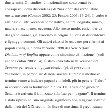
due termini. Gli studiosi di nazionalismo sono ormai ben
consapevoli della discendenza di “nazione” dal verbo latino
nasci
, nascere (Connor 2002: 25; Fenton 2003: 13-24). Il verbo è
alla base di altri vocaboli come nativo, natura, cognato, innato,
natale, rinascimento, eccetera. Allo stesso modo, etnico deriva
dal greco
ethnos
, già associato in origine all’idea di discendenza
e lignaggio comuni. Gli autori classici lo usavano per riferirsi ai
popoli contigui, e nella versione 1998 del
New Oxford
Dictionary of English
appare come sinonimo di “nazione” (vedi
anche Fenton 2003: 14). È stato utilizzato nella versione dei
Settanta
per rendere il
goyim
ebraico (pl. di
goy
) come
“nazione”, in particolare di non-israeliti. Durante il medioevo il
termine venne a indicare pagani e infedeli, più in genere “l’altro”
in accordo con la traduzione biblica. Dalla versione greca dei
Settanta è arrivata il latinizzato
ethnicus
per “pagano”. Il termine
è stato ripreso nel suo originale significato non religioso soltanto
dalla metà del XIX secolo. In linea di massima, il greco
ethnos