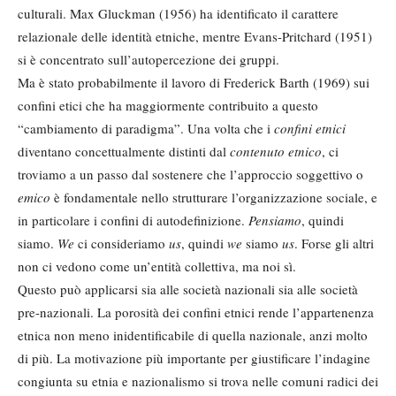
culturali. Max Gluckman (1956) ha identificato il carattere
relazionale delle identità etniche, mentre Evans-Pritchard (1951)
si è concentrato sull’autopercezione dei gruppi.
Ma è stato probabilmente il lavoro di Frederick Barth (1969) sui
confini etici che ha maggiormente contribuito a questo
“cambiamento di paradigma”. Una volta che i
confini etnici
diventano concettualmente distinti dal
contenuto etnico
, ci
troviamo a un passo dal sostenere che l’approccio soggettivo o
emico
è fondamentale nello strutturare l’organizzazione sociale, e
in particolare i confini di autodefinizione.
Pensiamo
, quindi
siamo.
We
ci consideriamo
us
, quindi
we
siamo
us
. Forse gli altri
non ci vedono come un’entità collettiva, ma noi sì.
Questo può applicarsi sia alle società nazionali sia alle società
pre-nazionali. La porosità dei confini etnici rende l’appartenenza
etnica non meno inidentificabile di quella nazionale, anzi molto
di più. La motivazione più importante per giustificare l’indagine
congiunta su etnia e nazionalismo si trova nelle comuni radici dei