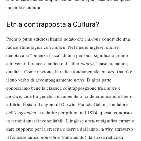
tra etnia e cultura.
Etnia contrapposta a Cultura?
Pochi o punti studiosi hanno notato che
nazione
condivide una
radice etimologica con
natura
. Nel medio inglese,
nature
denotava la “potenza fisica” di una persona, significato giunto
attraverso il francese antico dal latino
natura
, “nascita, natura,
qualità”. Come nazione, la radice fondamentale era
nat-
(nato) e
il suo verbo di accompagnamento
nasci
. D’altra parte,
conosciamo bene la classica contrapposizione tra
nature
e
nurture
, cioè tra genetica e ambiente o tra determinismo e libero
arbitrio. È stato il cugino di Darwin, Francis Galton, fondatore
dell’
eugenetica
, a chiarire per primo, nel 1874, questo contrasto
in termini quasi inconciliabili. L’inglese
nurture
significa curare e
dare supporto per la crescita e deriva dal latino
nutrire
attraverso
il francese antico
noureture
(nutrimento): la stessa radice di