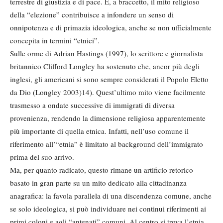
terrestre di giustizia e di pace. E, a braccetto, il mito religioso
della “elezione” contribuisce a infondere un senso di
onnipotenza e di primazia ideologica, anche se non ufficialmente
concepita in termini “etnici”.
Sulle orme di Adrian Hastings (1997), lo scrittore e giornalista
britannico Clifford Longley ha sostenuto che, ancor più degli
inglesi, gli americani si sono sempre considerati il Popolo Eletto
da Dio (Longley 2003)14). Quest’ultimo mito viene facilmente
trasmesso a ondate successive di immigrati di diversa
provenienza, rendendo la dimensione religiosa apparentemente
più importante di quella etnica. Infatti, nell’uso comune il
riferimento all’“etnia” è limitato al background dell’immigrato
prima del suo arrivo.
Ma, per quanto radicato, questo rimane un artificio retorico
basato in gran parte su un mito dedicato alla cittadinanza
anagrafica: la favola parallela di una discendenza comune, anche
se solo ideologica, si può individuare nei continui riferimenti ai
primi coloni e agli “antenati” comuni. Al centro si trova l’etnia