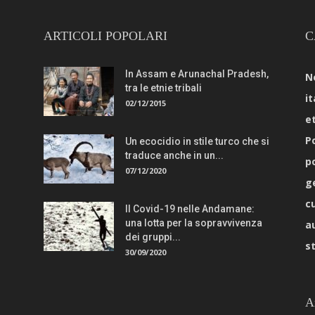
ARTICOLI POPOLARI
C
In Assam e Arunachal Pradesh,
N
tra le etnie tribali
it
02/12/2015
e
Po
Un ecocidio in stile turco che si
traduce anche in un...
p
07/12/2020
g
c
Il Covid-19 nelle Andamane:
una lotta per la sopravvivenza
a
dei gruppi...
s
30/09/2020
A