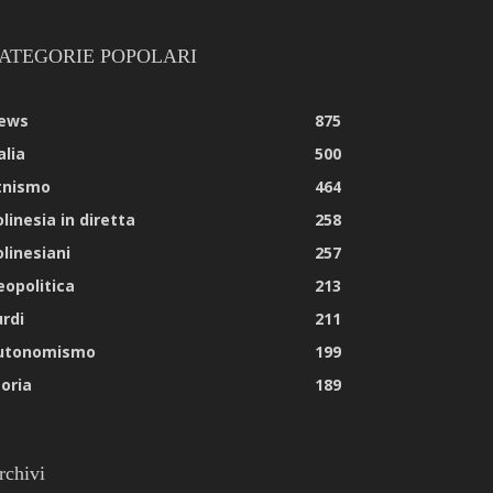
ATEGORIE POPOLARI
ews
875
alia
500
tnismo
464
linesia in diretta
258
olinesiani
257
eopolitica
213
urdi
211
utonomismo
199
toria
189
rchivi