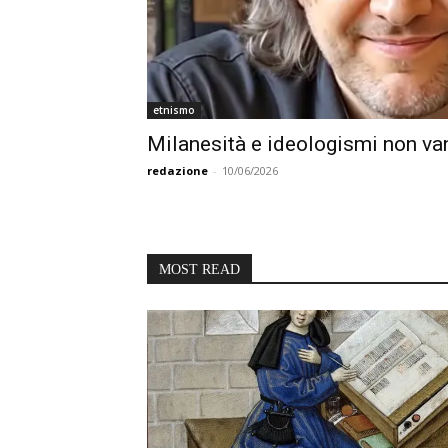
etnismo
Milanesità e ideologismi non va
redazione
-
10/06/2026
MOST READ