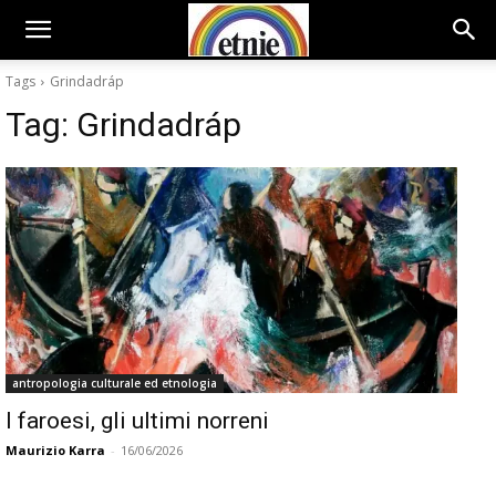
Tags
Grindadráp
Tag:
Grindadráp
antropologia culturale ed etnologia
I faroesi, gli ultimi norreni
Maurizio Karra
-
16/06/2026