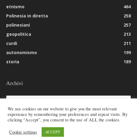
etnismo
464
Polinesia in diretta
258
polinesiani
257
geopolitica
213
curdi
211
autonomismo
199
storia
189
Archivi
Archivi
We use cookies on our website to give you the most relevant
experience by remembering your preferences and repeat visits. By
clicking “Accept”, you consent to the use of ALL the cookies.
© 2026 All rights reserved - Etnie -
Cookie settings
ACCEPT