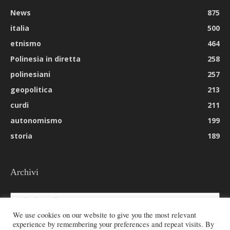
News
875
italia
500
etnismo
464
Polinesia in diretta
258
polinesiani
257
geopolitica
213
curdi
211
autonomismo
199
storia
189
Archivi
Archivi
We use cookies on our website to give you the most relevant
experience by remembering your preferences and repeat visits. By