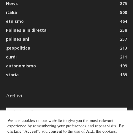
News
875
italia
500
etnismo
464
Polinesia in diretta
258
polinesiani
257
geopolitica
213
curdi
211
autonomismo
199
storia
189
Archivi
Archivi
We use cookies on our website to give you the most relevant
experience by remembering your preferences and repeat visits. By
clicking “Accept”, you consent to the use of ALL the cookies.