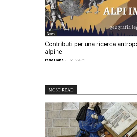
News
Contributi per una ricerca antropo
alpine
redazione
-
16/06/2025
MOST READ