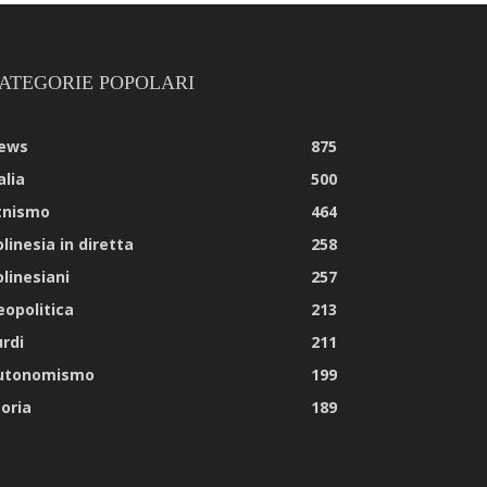
ATEGORIE POPOLARI
ews
875
alia
500
tnismo
464
linesia in diretta
258
olinesiani
257
eopolitica
213
urdi
211
utonomismo
199
toria
189