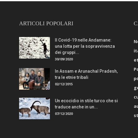
ARTICOLI POPOLARI
C
Il Covid-19 nelle Andamane:
N
una lotta per la sopravvivenza
it
dei gruppi...
30/09/2020
e
Po
In Assam e Arunachal Pradesh,
tra le etnie tribali
p
02/12/2015
g
c
Un ecocidio in stile turco che si
a
traduce anche in un...
07/12/2020
s