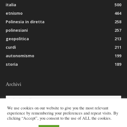
italia
500
etnismo
464
Polinesia in diretta
258
polinesiani
257
geopolitica
213
curdi
211
autonomismo
199
storia
189
Archivi
Archivi
We use cookies on our website to give you the most relevant
experience by remembering your preferences and repeat visits. By
clicking “Accept”, you consent to the use of ALL the cookies.