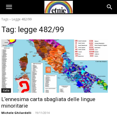
Tags
Legge 482/99
Tag:
legge 482/99
italia
L’ennesima carta sbagliata delle lingue
minoritarie
Michele Ghilardelli
-
19/11/2014