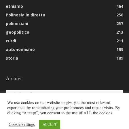
etnismo
464
Polinesia in diretta
258
polinesiani
257
geopolitica
213
curdi
211
autonomismo
199
storia
189
Archivi
Archivi
We use cookies on our website to give you the most relevant
experience by remembering your preferences and repeat visits. By
clicking “Accept”, you consent to the use of ALL the cookies.
© 2026 All rights reserved - Etnie -
Cookie settings
ACCEPT